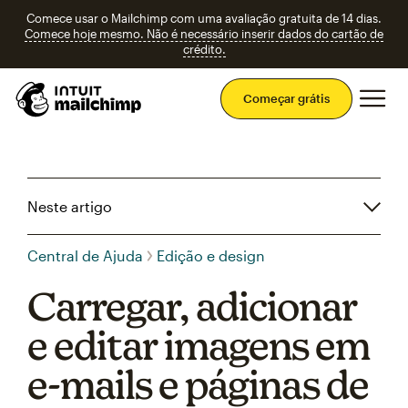
Comece usar o Mailchimp com uma avaliação gratuita de 14 dias.
Comece hoje mesmo. Não é necessário inserir dados do cartão de
crédito.
Men
Começar grátis
Neste artigo
Central de Ajuda
Edição e design
Carregar, adicionar
e editar imagens em
e-mails e páginas de