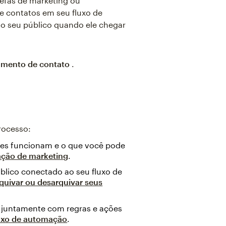
efas de marketing ou
e contatos em seu fluxo de
 seu público quando ele chegar
amento de contato
.
rocesso:
les funcionam e o que você pode
ação de marketing
.
blico conectado ao seu fluxo de
quivar ou desarquivar seus
 juntamente com regras e ações
uxo de automação
.