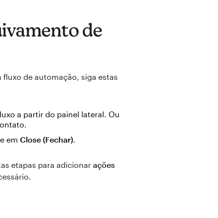
uivamento de
 fluxo de automação, siga estas
uxo a partir do painel lateral. Ou
contato.
ue em
Close (Fechar)
.
tas etapas para adicionar
ações
cessário.