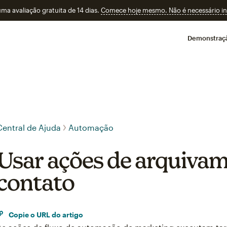
a avaliação gratuita de 14 dias.
Comece hoje mesmo. Não é necessário ins
Demonstraç
Central de Ajuda
Automação
Usar ações de arquiva
contato
Copie o URL do artigo