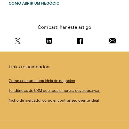
COMO ABRIR UM NEGÓCIO
Compartilhar este artigo
Compartilhe este artigo no Twitter
Compartilhe este artigo no Linkedin
Compartilhe este arti
Enviar e
Links relacionados:
Como criar uma boa ideia de negócios
Tendências de CRM que toda empresa deve observar
Nicho de mercado: como encontrar seu cliente ideal