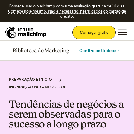
Comece usar o Mailchimp com uma avaliação gratuita de 14 dias.
Comece hoje mesmo. Não é necessário inserir dados do cartão de
crédito.
Men
Começar grátis
Biblioteca de Marketing
Confira os tópicos
PREPARAÇÃO E INÍCIO
INSPIRAÇÃO PARA NEGÓCIOS
Tendências de negócios a
serem observadas para o
sucesso a longo prazo