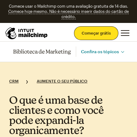
Comece usar o Mailchimp com uma avaliação gratuita de 14 dias.
Comece hoje mesmo. Não é necessário inserir dados do cartão de
crédito.
Men
Começar grátis
Biblioteca de Marketing
Confira os tópicos
CRM
AUMENTE O SEU PÚBLICO
O que é uma base de
clientes e como você
pode expandi‑la
organicamente?