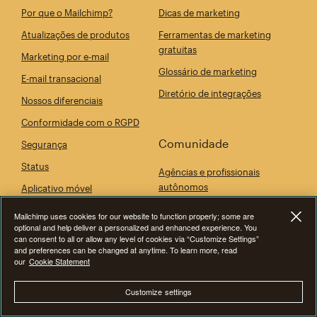
Por que o Mailchimp?
Dicas de marketing
Atualizações de produtos
Ferramentas de marketing
gratuitas
Marketing por e-mail
Glossário de marketing
E-mail transacional
Diretório de integrações
Nossos diferenciais
Conformidade com o RGPD
Comunidade
Segurança
Status
Agências e profissionais
autônomos
Aplicativo móvel
Desenvolvedores
Mailchimp uses cookies for our website to function properly; some are
optional and help deliver a personalized and enhanced experience. You
Eventos
can consent to all or allow any level of cookies via “Customize Settings”
and preferences can be changed at anytime. To learn more, read
our
Cookie Statement
A empresa
Customize settings
Nossa história