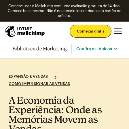
Comece usar o Mailchimp com uma avaliação gratuita de 14 dias.
Comece hoje mesmo. Não é necessário inserir dados do cartão de
crédito.
Men
Começar grátis
Biblioteca de Marketing
Confira os tópicos
EXPANSÃO E VENDAS
COMO IMPULSIONAR AS VENDAS
A Economia da
Experiência: Onde as
Memórias Movem as
Vendas