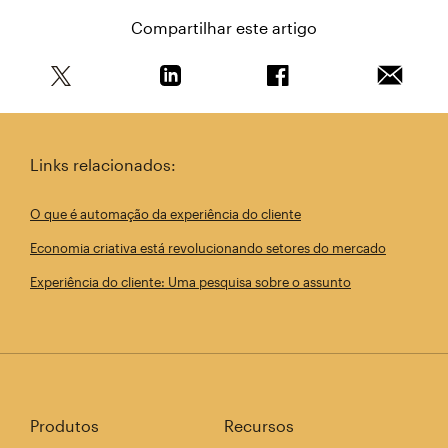
Compartilhar este artigo
Compartilhe este artigo no Twitter
Compartilhe este artigo no Linkedin
Compartilhe este arti
Enviar e
Links relacionados:
O que é automação da experiência do cliente
Economia criativa está revolucionando setores do mercado
Experiência do cliente: Uma pesquisa sobre o assunto
Produtos
Recursos