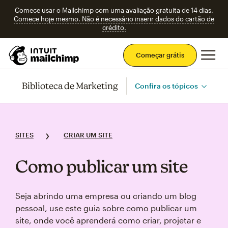
Comece usar o Mailchimp com uma avaliação gratuita de 14 dias.
Comece hoje mesmo. Não é necessário inserir dados do cartão de
crédito.
Men
Começar grátis
Biblioteca de Marketing
Confira os tópicos
SITES
CRIAR UM SITE
Como publicar um site
Seja abrindo uma empresa ou criando um blog
pessoal, use este guia sobre como publicar um
site, onde você aprenderá como criar, projetar e