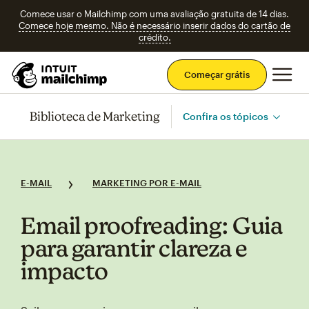
Comece usar o Mailchimp com uma avaliação gratuita de 14 dias.
Comece hoje mesmo. Não é necessário inserir dados do cartão de
crédito.
Men
Começar grátis
Biblioteca de Marketing
Confira os tópicos
E-MAIL
MARKETING POR E-MAIL
Email proofreading: Guia
para garantir clareza e
impacto