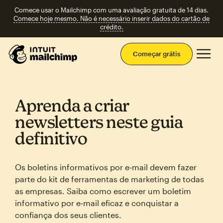
Comece usar o Mailchimp com uma avaliação gratuita de 14 dias.
Comece hoje mesmo. Não é necessário inserir dados do cartão de
crédito.
Men
Começar grátis
Aprenda a criar
newsletters neste guia
definitivo
Os boletins informativos por e‑mail devem fazer
parte do kit de ferramentas de marketing de todas
as empresas. Saiba como escrever um boletim
informativo por e‑mail eficaz e conquistar a
confiança dos seus clientes.