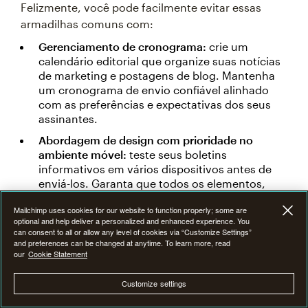
Felizmente, você pode facilmente evitar essas
armadilhas comuns com:
Gerenciamento de cronograma:
crie um
calendário editorial que organize suas notícias
de marketing e postagens de blog. Mantenha
um cronograma de envio confiável alinhado
com as preferências e expectativas dos seus
assinantes.
Abordagem de design com prioridade no
ambiente móvel:
teste seus boletins
informativos em vários dispositivos antes de
enviá-los. Garanta que todos os elementos,
desde imagens até links de cancelamento de
Mailchimp uses cookies for our website to function properly; some are
assinatura, funcionem corretamente em
optional and help deliver a personalized and enhanced experience. You
diversos tamanhos de tela.
can consent to all or allow any level of cookies via “Customize Settings”
and preferences can be changed at anytime. To learn more, read
Posicionamento estratégico da CTA:
todos os
our
Cookie Statement
boletins informativos devem incentivar os
leitores a agir, seja visitando suas contas de
Customize settings
redes sociais, lendo uma postagem completa
no blog ou interagindo com conteúdo