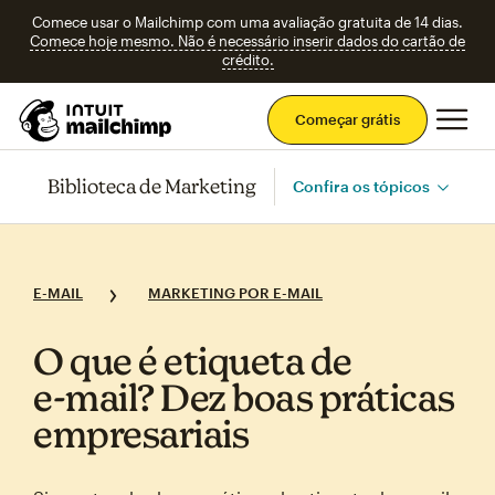
Comece usar o Mailchimp com uma avaliação gratuita de 14 dias.
Comece hoje mesmo. Não é necessário inserir dados do cartão de
crédito.
Men
Começar grátis
Biblioteca de Marketing
Confira os tópicos
E-MAIL
MARKETING POR E-MAIL
O que é etiqueta de
e‑mail? Dez boas práticas
empresariais