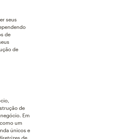
er seus
 dependendo
os de
seus
rução de
cio,
nstrução de
 negócio. Em
o como um
nda únicos e
iretrizes de