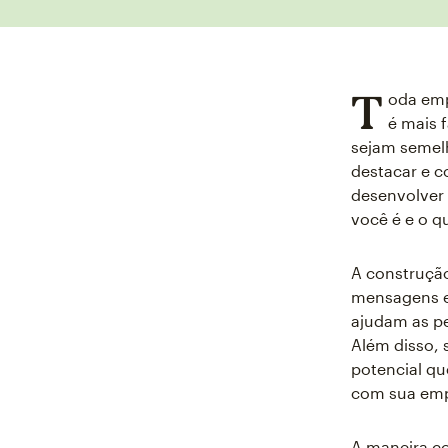
T
oda emp
é mais 
sejam semelh
destacar e c
desenvolver
você é e o q
A construção
mensagens e
ajudam as p
Além disso,
potencial qu
com sua emp
A maneira co