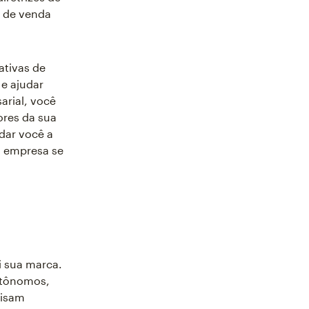
 de venda
ativas de
 e ajudar
rial, você
ores da sua
dar você a
a empresa se
i sua marca.
utônomos,
cisam