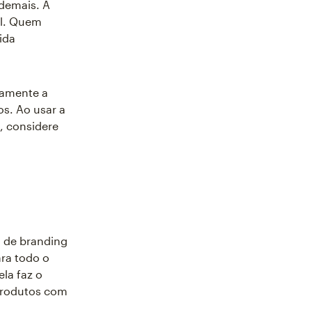
demais. A
al. Quem
ida
camente a
s. Ao usar a
, considere
 de branding
ara todo o
la faz o
produtos com