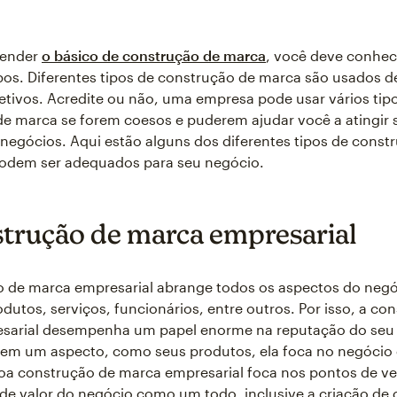
tender
o básico de construção de marca
, você deve conhec
ipos. Diferentes tipos de construção de marca são usados
etivos. Acredite ou não, uma empresa pode usar vários tip
e marca se forem coesos e puderem ajudar você a atingir 
 negócios. Aqui estão alguns dos diferentes tipos de const
odem ser adequados para seu negócio.
strução de marca empresarial
o de marca empresarial abrange todos os aspectos do negó
odutos, serviços, funcionários, entre outros. Por isso, a co
sarial desempenha um papel enorme na reputação do seu
r em um aspecto, como seus produtos, ela foca no negóci
oa construção de marca empresarial foca nos pontos de ve
de valor do negócio como um todo, inclusive a criação de d