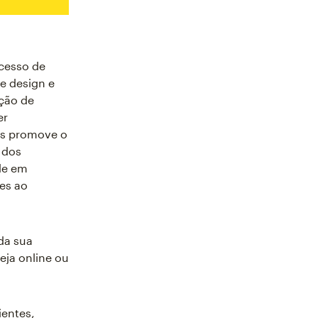
cesso de
e design e
ção de
er
as promove o
 dos
de em
es ao
da sua
seja online ou
ientes,