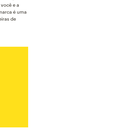
 você e a
 marca é uma
iras de