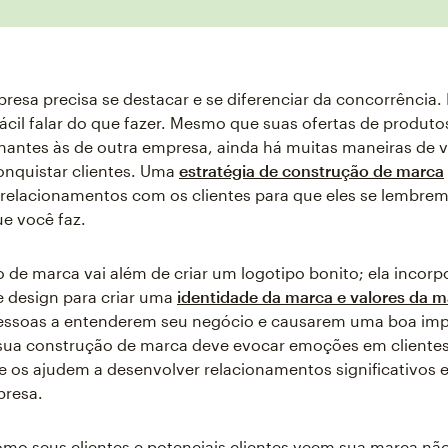
resa precisa se destacar e se diferenciar da concorrência. 
fácil falar do que fazer. Mesmo que suas ofertas de produto
antes às de outra empresa, ainda há muitas maneiras de 
onquistar clientes. Uma
estratégia de construção de marca
 relacionamentos com os clientes para que eles se lembre
ue você faz.
 de marca vai além de criar um logotipo bonito; ela incorp
 design para criar uma
identidade da marca e valores da 
essoas a entenderem seu negócio e causarem uma boa imp
 sua construção de marca deve evocar emoções em cliente
e os ajudem a desenvolver relacionamentos significativos 
resa.
mo seus clientes e potenciais clientes veem sua marca não