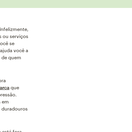
Infelizmente,
s ou serviços
você se
ajuda você a
m de quem
ora
marca
que
ressão.
s em
e duradouros
 está fora