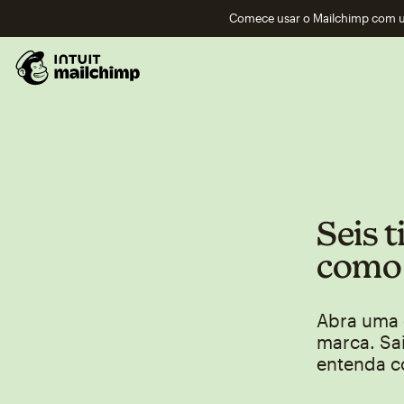
Comece usar o Mailchimp com um
Seis 
como 
Abra uma 
marca. Sai
entenda c