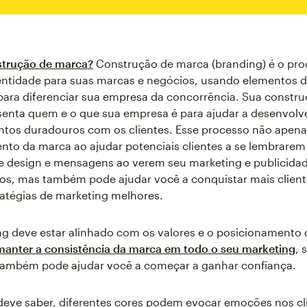
strução de marca?
Construção de marca (branding) é o pro
entidade para suas marcas e negócios, usando elementos d
ara diferenciar sua empresa da concorrência. Sua constru
enta quem e o que sua empresa é para ajudar a desenvolv
ntos duradouros com os clientes. Esse processo não apen
to da marca ao ajudar potenciais clientes a se lembrarem
e design e mensagens ao verem seu marketing e publicida
os, mas também pode ajudar você a conquistar mais client
ratégias de marketing melhores.
g deve estar alinhado com os valores e o posicionamento 
manter a consistência da marca em todo o seu marketing
, 
o também pode ajudar você a começar a ganhar confiança.
eve saber, diferentes cores podem evocar emoções nos cl