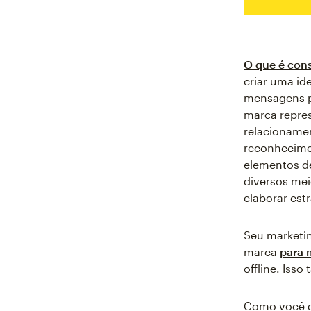
O que é con
criar uma id
mensagens p
marca repres
relacioname
reconhecimen
elementos d
diversos mei
elaborar est
Seu marketin
marca
para 
offline. Iss
Como você d