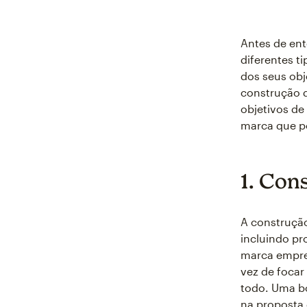
Antes de en
diferentes t
dos seus obj
construção d
objetivos de
marca que p
1. Con
A construçã
incluindo pr
marca empre
vez de foca
todo. Uma b
na proposta 