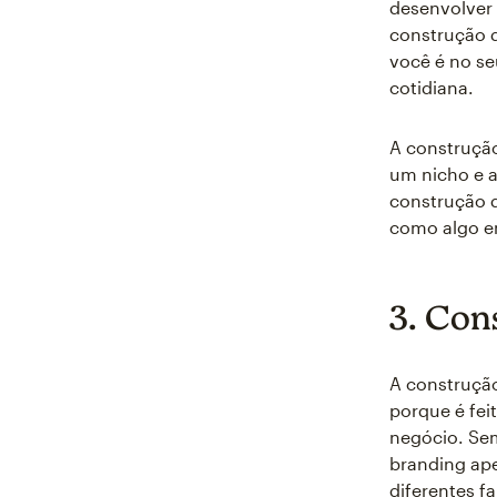
desenvolver
construção 
você é no se
cotidiana.
A construção
um nicho e a
construção d
como algo em
3. Con
A construçã
porque é fei
negócio. Sem
branding ap
diferentes f