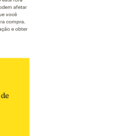
podem afetar
que você
ira compra.
ação e obter
 de