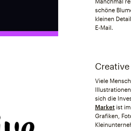
Manchmal rei
schöne Blume,
kleinen Detai
E-Mail.
Creative
Viele Mensche
Illustratione
sich die Inve
Market
ist i
Grafiken, Fo
Kleinunterneh