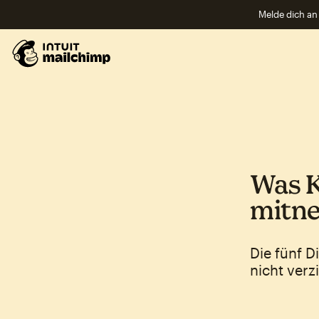
Melde dich an 
Was K
mitn
Die fünf D
nicht verz