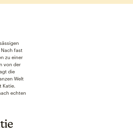
nsässigen
? Nach fast
n zu einer
n von der
agt die
ganzen Welt
 Katie.
nach echten
tie