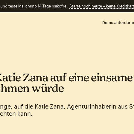
und teste Mailchimp 14 Tage risikofrei.
Starte noch heute – keine Kreditkart
Demo anfordern:
atie Zana auf eine einsame 
ehmen würde
inge, auf die Katie Zana, Agenturinhaberin aus 
ichten kann.