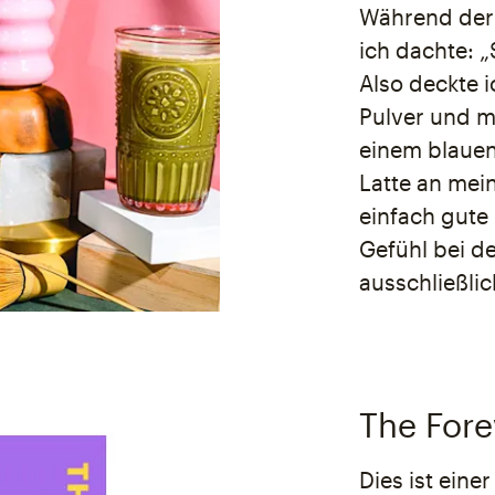
Während der 
ich dachte: „S
Also deckte 
Pulver und me
einem blauen,
Latte an mei
einfach gute
Gefühl bei der
ausschließli
The For
Dies ist eine