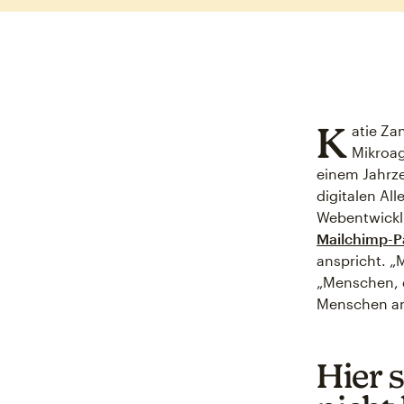
K
atie Za
Mikroag
einem Jahrze
digitalen Al
Webentwicklu
Mailchimp-P
anspricht. „
„Menschen, d
Menschen an
Hier 