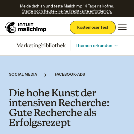
Melde dich an und teste Mailchimp 14 Tage risikofrei.
Starte noch heute – keine Kreditkarte erforderlich.
Ha
Kostenloser Test
Marketingbibliothek
Themen erkunden
SOCIAL MEDIA
FACEBOOK-ADS
Die hohe Kunst der
intensiven Recherche:
Gute Recherche als
Erfolgsrezept