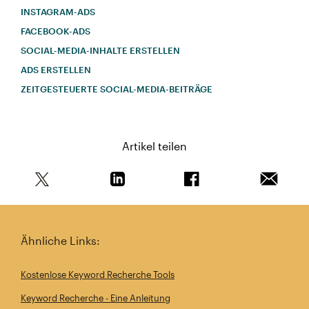
INSTAGRAM-ADS
FACEBOOK-ADS
SOCIAL-MEDIA-INHALTE ERSTELLEN
ADS ERSTELLEN
ZEITGESTEUERTE SOCIAL-MEDIA-BEITRÄGE
Artikel teilen
Teile diesen Artikel auf Twitter
Teile diesen Artikel auf Linkedin
Teile diesen Artikel au
Artikel 
Ähnliche Links:
Kostenlose Keyword Recherche Tools
Keyword Recherche - Eine Anleitung