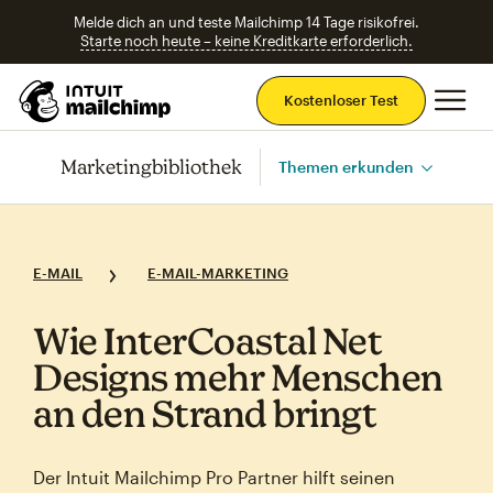
Melde dich an und teste Mailchimp 14 Tage risikofrei.
Starte noch heute – keine Kreditkarte erforderlich.
Ha
Kostenloser Test
Marketingbibliothek
Themen erkunden
E-MAIL
E-MAIL-MARKETING
Wie InterCoastal Net
Designs mehr Menschen
an den Strand bringt
Der Intuit Mailchimp Pro Partner hilft seinen