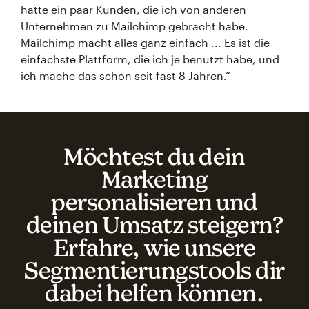
hatte ein paar Kunden, die ich von anderen
Unternehmen zu Mailchimp gebracht habe.
Mailchimp macht alles ganz einfach ... Es ist die
einfachste Plattform, die ich je benutzt habe, und
ich mache das schon seit fast 8 Jahren.“
Möchtest du dein
Marketing
personalisieren und
deinen Umsatz steigern?
Erfahre, wie unsere
Segmentierungstools dir
dabei helfen können.