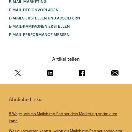
E-MAIL-MARKETING
E‑MAIL-DESIGNVORLAGEN
E-MAILS ERSTELLEN UND AUSLIEFERN
E‑MAIL-KAMPAGNEN ERSTELLEN
E‑MAIL-PERFORMANCE MESSEN
Artikel teilen
Teile diesen Artikel auf Twitter
Teile diesen Artikel auf Linkedin
Teile diesen Artikel au
Artikel 
Ähnliche Links:
8 Wege, wie ein Mailchimp-Partner dein Marketing optimieren
kann
Was du erwarten kannst, wenn du Mailchimp-Partner engagierst