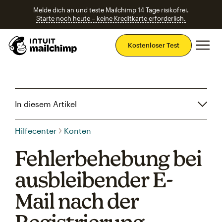
Melde dich an und teste Mailchimp 14 Tage risikofrei.
Starte noch heute – keine Kreditkarte erforderlich.
Ha
Kostenloser Test
In diesem Artikel
Hilfecenter
Konten
Fehlerbehebung bei
ausbleibender E-
Mail nach der