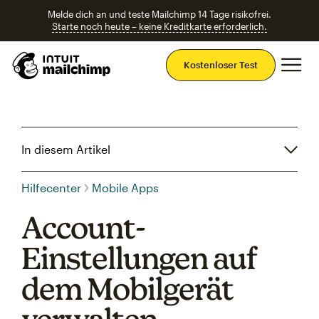
Melde dich an und teste Mailchimp 14 Tage risikofrei.
Starte noch heute – keine Kreditkarte erforderlich.
Ha
Kostenloser Test
In diesem Artikel
Hilfecenter
Mobile Apps
Account-
Einstellungen auf
dem Mobilgerät