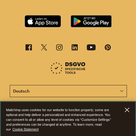
Diese Seite ist jetzt auch in anderen Sprachen verfügba
Mailchimp uses cookies for our website to function properly; some are
optional and help deliver a personalized and enhanced experience. You
©2001-2026 Alle Rechte vorbehalten. Mailchimp® ist eine eingetragene
can consent to all or allow any level of cookies via “Customize Settings”
Marke der Rocket Science Group. Apple und das Apple-Logo sind Marken
and preferences can be changed at anytime. To learn more, read
von Apple Inc. Mac App Store ist eine Dienstleistungsmarke von Apple
our
Cookie Statement
Inc. Google Play und das Google-Play-Logo sind Marken von Google Inc.
Datenschutz
|
Nutzungsbedingungen
|
Rechtliche Bestimmungen
|