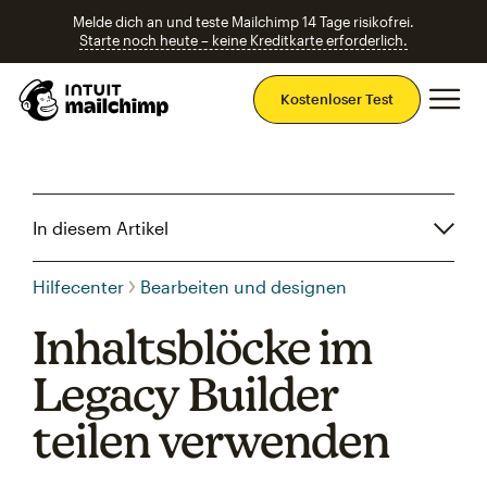
Melde dich an und teste Mailchimp 14 Tage risikofrei.
Starte noch heute – keine Kreditkarte erforderlich.
Ha
Kostenloser Test
In diesem Artikel
Hilfecenter
Bearbeiten und designen
Inhaltsblöcke im
Legacy Builder
teilen verwenden