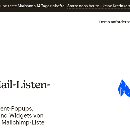
und teste Mailchimp 14 Tage risikofrei.
Starte noch heute – keine Kreditkart
Demo anfordern:
il-Listen-
ntent-Popups,
und Widgets von
 Mailchimp-Liste