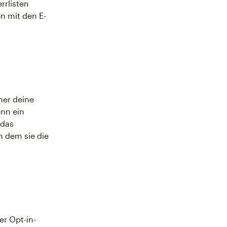
rrlisten
en mit den E-
her deine
enn ein
 das
n dem sie die
er Opt-in-