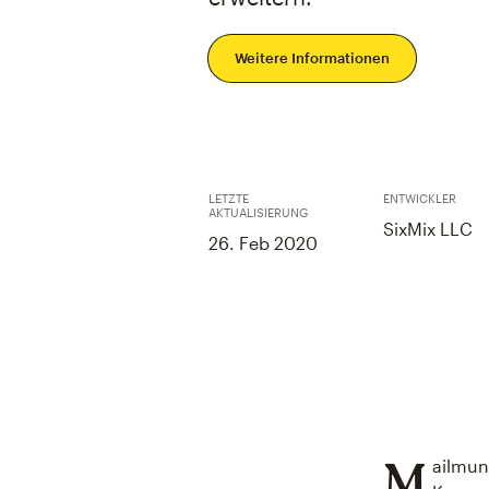
Weitere Informationen
LETZTE
ENTWICKLER
AKTUALISIERUNG
SixMix LLC
26. Feb 2020
M
ailmunc