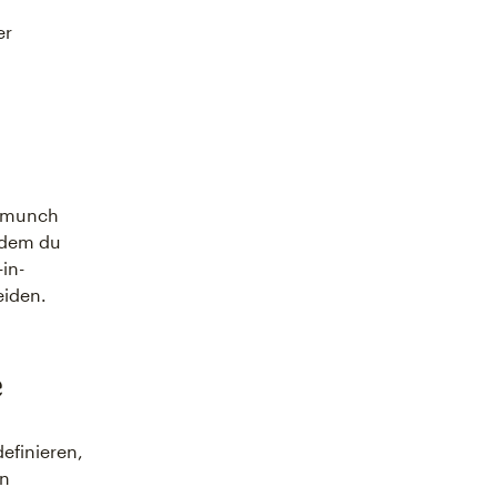
er
ilmunch
indem du
in-
eiden.
e
efinieren,
in