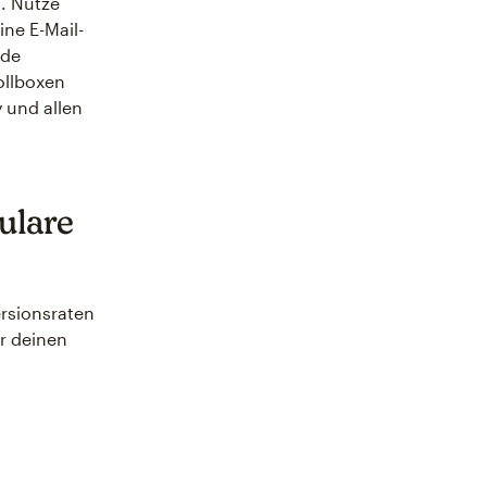
. Nutze
ne E-Mail-
nde
ollboxen
 und allen
ulare
rsionsraten
r deinen