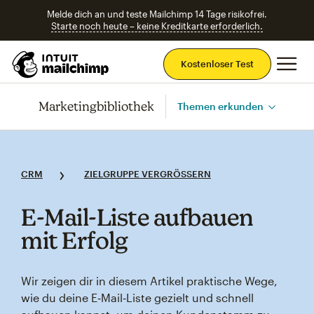
Melde dich an und teste Mailchimp 14 Tage risikofrei.
Starte noch heute – keine Kreditkarte erforderlich.
Ha
Kostenloser Test
Marketingbibliothek
Themen erkunden
CRM
ZIELGRUPPE VERGRÖSSERN
E‑Mail‑Liste aufbauen
mit Erfolg
Wir zeigen dir in diesem Artikel praktische Wege,
wie du deine E‑Mail‑Liste gezielt und schnell