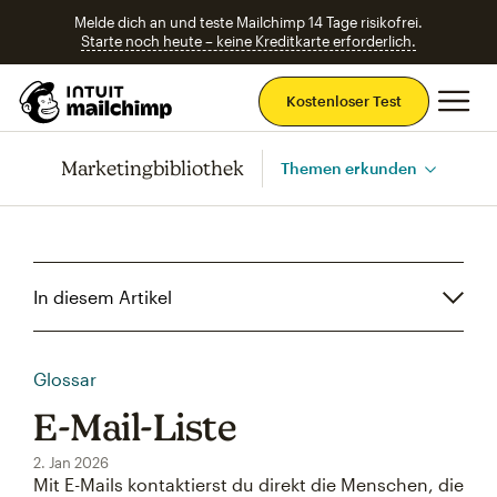
Melde dich an und teste Mailchimp 14 Tage risikofrei.
Starte noch heute – keine Kreditkarte erforderlich.
Ha
Kostenloser Test
Marketingbibliothek
Themen erkunden
In diesem Artikel
Glossar
E-Mail-Liste
2. Jan 2026
Mit E-Mails kontaktierst du direkt die Menschen, die