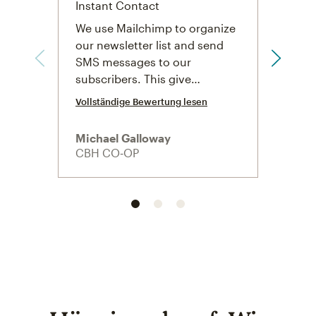
Instant Contact
Essen
We use Mailchimp to organize
We us
our newsletter list and send
cusot
SMS messages to our
trigg
subscribers. This give…
resp
Vollständige Bewertung lesen
Vollst
Michael Galloway
Russe
CBH CO‑OP
Doug