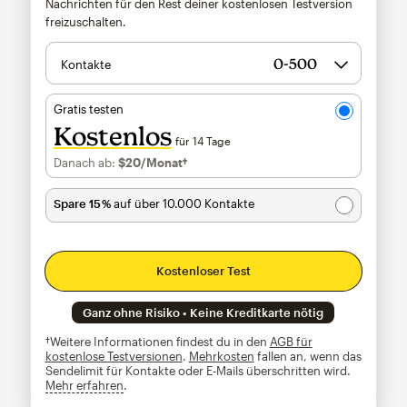
Nachrichten für den Rest deiner kostenlosen Testversion
freizuschalten.
Kontakte
Gratis testen
Kostenlos
für 14 Tage
Danach ab:
$20
/Monat†
pro Monat†
Spare 15 %
auf über 10.000 Kontakte
Kostenloser Test
Ganz ohne Risiko • Keine Kreditkarte nötig
†Weitere Informationen findest du in den
AGB für
kostenlose Testversionen
.
Mehrkosten
fallen an, wenn das
Sendelimit für Kontakte oder E-Mails überschritten wird.
Mehr erfahren
tooltip