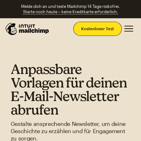
Melde dich an und teste Mailchimp 14 Tage risikofrei.
Starte noch heute – keine Kreditkarte erforderlich.
Ha
Kostenloser Test
Anpassbare
Vorlagen für deinen
E-Mail-Newsletter
abrufen
Gestalte ansprechende Newsletter, um deine
Geschichte zu erzählen und für Engagement
zu sorgen.