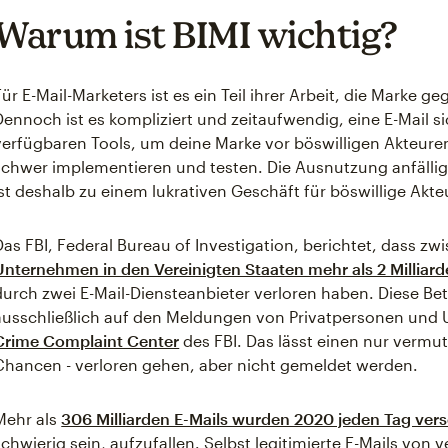
Warum ist BIMI wichtig?
Für E-Mail-Marketers ist es ein Teil ihrer Arbeit, die Marke 
Dennoch ist es kompliziert und zeitaufwendig, eine E-Mail s
verfügbaren Tools, um deine Marke vor böswilligen Akteuren
schwer implementieren und testen. Die Ausnutzung anfälli
ist deshalb zu einem lukrativen Geschäft für böswillige Akt
Das FBI, Federal Bureau of Investigation, berichtet, dass z
Unternehmen in den Vereinigten Staaten mehr als 2 Milliar
durch zwei E-Mail-Diensteanbieter verloren haben. Diese Be
ausschließlich auf den Meldungen von Privatpersonen un
Crime Complaint Center
des FBI. Das lässt einen nur vermut
Chancen - verloren gehen, aber nicht gemeldet werden.
Mehr als
306 Milliarden E-Mails wurden 2020 jeden Tag ver
schwierig sein, aufzufallen. Selbst legitimierte E-Mails von