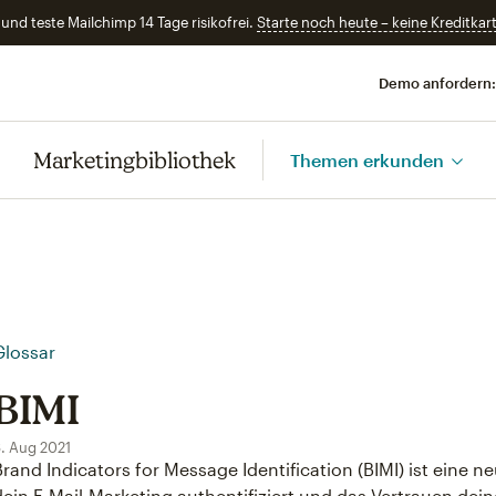
und teste Mailchimp 14 Tage risikofrei.
Starte noch heute – keine Kreditkart
Demo anfordern:
Marketingbibliothek
Themen erkunden
Glossar
BIMI
. Aug 2021
Brand Indicators for Message Identification (BIMI) ist eine n
dein E-Mail-Marketing authentifiziert und das Vertrauen dein