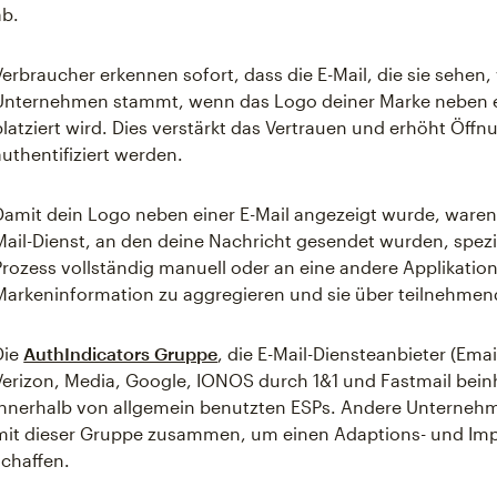
ab.
Verbraucher erkennen sofort, dass die E-Mail, die sie sehen
Unternehmen stammt, wenn das Logo deiner Marke neben ei
platziert wird. Dies verstärkt das Vertrauen und erhöht Öff
authentifiziert werden.
Damit dein Logo neben einer E-Mail angezeigt wurde, waren v
Mail-Dienst, an den deine Nachricht gesendet wurden, spezif
Prozess vollständig manuell oder an eine andere Applikati
Markeninformation zu aggregieren und sie über teilnehmend
Die
AuthIndicators Gruppe
, die E-Mail-Diensteanbieter (Emai
Verizon, Media, Google, IONOS durch 1&1 und Fastmail beinh
innerhalb von allgemein benutzten ESPs. Andere Unterneh
mit dieser Gruppe zusammen, um einen Adaptions- und Im
schaffen.