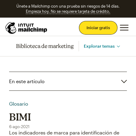
Únete a Mailchimp con una prueba sin riesgos de 14 días.
Empieza hoy. No se requiere tarjeta de crédito.
Men
Iniciar gratis
Biblioteca de marketing
Explorar temas
En este artículo
Glosario
BIMI
6-ago-2021
Los indicadores de marca para identificación de