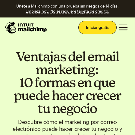
Únete a Mailchimp con una prueba sin riesgos de 14 días.
Empieza hoy. No se requiere tarjeta de crédito.
Men
Iniciar gratis
Ventajas del email
marketing:
10 formas en que
puede hacer crecer
tu negocio
Descubre cómo el marketing por correo
electrónico puede hacer crecer tu negocio y