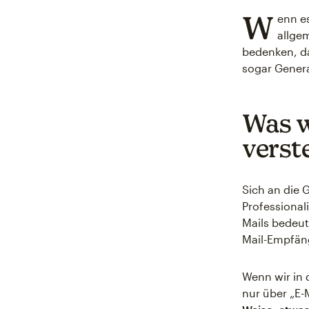
W
enn es
allgem
bedenken, d
sogar Genera
Was w
verst
Sich an die 
Professional
Mails bedeute
Mail-Empfäng
Wenn wir in 
nur über „E-