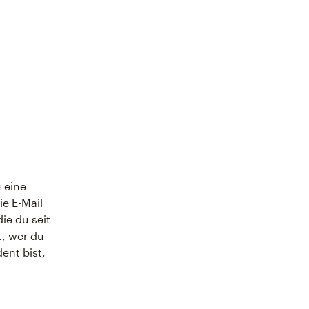
u eine
e E-Mail
ie du seit
t, wer du
ent bist,