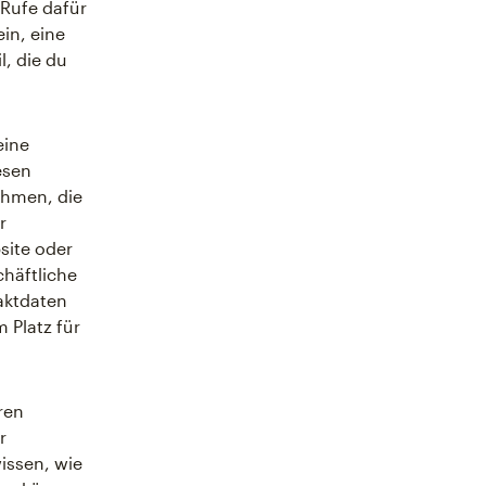
 Rufe dafür
ein, eine
l, die du
eine
esen
ehmen, die
r
site oder
häftliche
aktdaten
m Platz für
ren
r
issen, wie