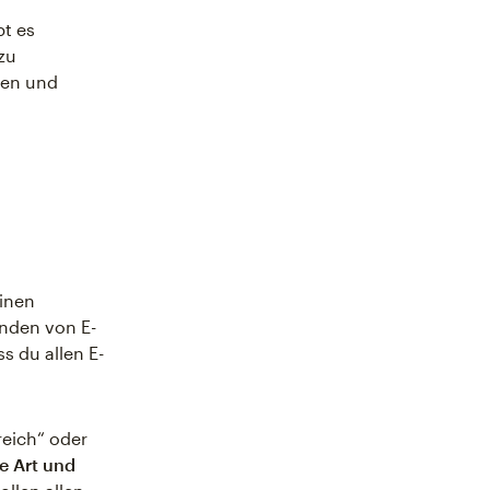
bt es
zu
men und
einen
enden von E-
ss du allen E-
reich“ oder
te Art und