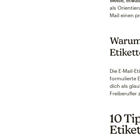
Weise, etwas
als Orientie
Mail einen p
Warum 
Etikett
Die E-Mail-Et
formulierte 
dich als gla
Freiberufler 
10 Tip
Etike