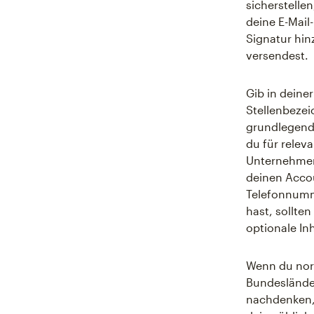
sicherstelle
deine E-Mail
Signatur hin
versendest.
Gib in deine
Stellenbeze
grundlegende
du für releva
Unternehmens
deinen Accou
Telefonnumme
hast, sollten
optionale In
Wenn du nor
Bundesländer
nachdenken, 