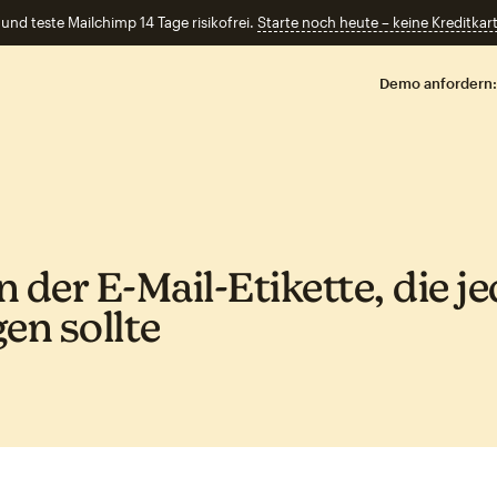
und teste Mailchimp 14 Tage risikofrei.
Starte noch heute – keine Kreditkart
Demo anfordern:
 der E‑Mail‑Etikette, die j
en sollte