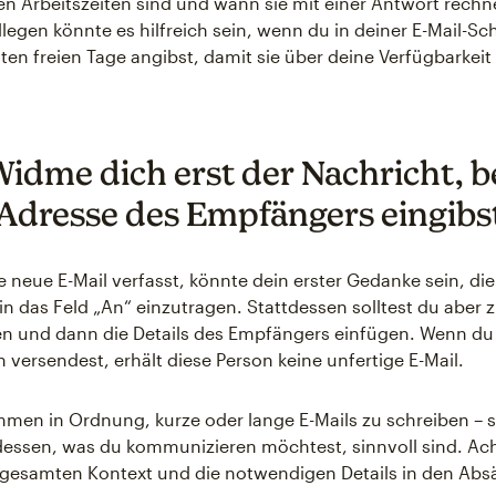
en Arbeitszeiten sind und wann sie mit einer Antwort rech
llegen könnte es hilfreich sein, wenn du in deiner E-Mail-Sc
ten freien Tage angibst, damit sie über deine Verfügbarkeit 
 Widme dich erst der Nachricht, 
 Adresse des Empfängers eingibs
 neue E-Mail verfasst, könnte dein erster Gedanke sein, di
n das Feld „An“ einzutragen. Stattdessen solltest du aber zu
en und dann die Details des Empfängers einfügen. Wenn du
h versendest, erhält diese Person keine unfertige E-Mail.
ommen in Ordnung, kurze oder lange E-Mails zu schreiben – 
ssen, was du kommunizieren möchtest, sinnvoll sind. Ach
gesamten Kontext und die notwendigen Details in den Absä