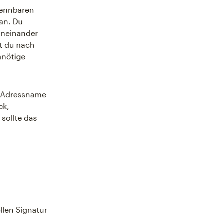
kennbaren
an. Du
voneinander
st du nach
nnötige
er Adressname
ck,
sollte das
llen Signatur