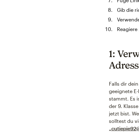
Füge Lin
Gib die r
Verwende
Reagiere 
1: Ver
Adress
Falls dir dei
geeignete E-
stammt. Es i
der 9. Klass
jetzt bist. 
solltest du v
„cutiepie92