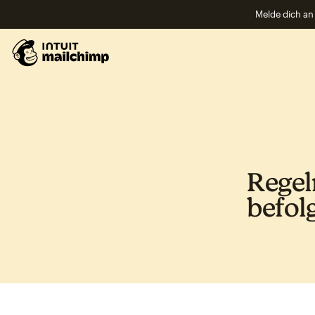
Melde dich an 
Regeln
befolg