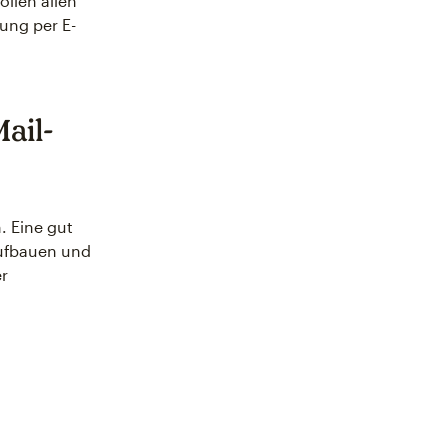
ollen allen
dung per E-
ail-
n. Eine gut
aufbauen und
er