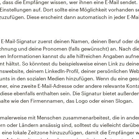
n, dass die Empfänger wissen, wer ihnen eine E-Mail sendet.
-Einstellungen auf. Dort sollte eine Möglichkeit vorhanden s
zuzufügen. Diese erscheint dann automatisch in jeder E-Mai
r E-Mail-Signatur zuerst deinen Namen, deinen Beruf oder d
ichnung und deine Pronomen (falls gewünscht) an. Nach di
n Informationen kannst du alle hilfreichen Angaben aufn
nt hältst. So könntest du beispielsweise einen Link zu deine
website, deinem LinkedIn-Profil, deiner persönlichen Web
nts in den sozialen Medien hinzufügen. Wenn du eine gesc
r, eine zweite E-Mail-Adresse oder andere relevante Kont
 diese ebenfalls enthalten sein. Die Signatur bietet außerde
halte wie den Firmennamen, das Logo oder einen Slogan.
malerweise mit Menschen zusammenarbeitest, die in ande
n oder Ländern ansässig sind, solltest du vielleicht darübe
eine lokale Zeitzone hinzuzufügen, damit die Empfänger w