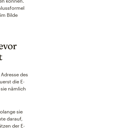
nen können.
hlussformel
im Bilde
bevor
t
e Adresse des
erst die E-
 sie nämlich
solange sie
te darauf,
tzen der E-