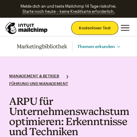
Melde dich an und teste Mailchimp 14 Tage risikofrei.
Starte noch heute – keine Kreditkarte erforderlich.
Ha
Kostenloser Test
Marketingbibliothek
Themen erkunden
MANAGEMENT & BETRIEB
FÜHRUNG UND MANAGEMENT
ARPU für
Unternehmenswachstum
optimieren: Erkenntnisse
und Techniken