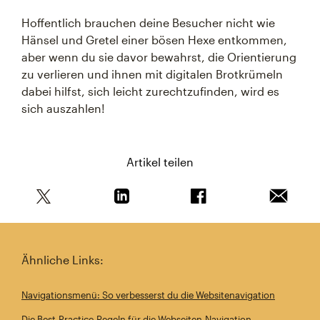
Hoffentlich brauchen deine Besucher nicht wie
Hänsel und Gretel einer bösen Hexe entkommen,
aber wenn du sie davor bewahrst, die Orientierung
zu verlieren und ihnen mit digitalen Brotkrümeln
dabei hilfst, sich leicht zurechtzufinden, wird es
sich auszahlen!
Artikel teilen
Teile diesen Artikel auf Twitter
Teile diesen Artikel auf Linkedin
Teile diesen Artikel au
Artikel 
Ähnliche Links:
Navigationsmenü: So verbesserst du die Websitenavigation
Die Best-Practice-Regeln für die Webseiten-Navigation