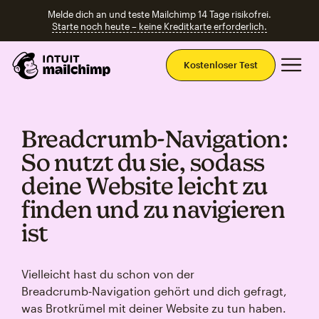
Melde dich an und teste Mailchimp 14 Tage risikofrei.
Starte noch heute – keine Kreditkarte erforderlich.
Ha
Kostenloser Test
Breadcrumb‑Navigation:
So nutzt du sie, sodass
deine Website leicht zu
finden und zu navigieren
ist
Vielleicht hast du schon von der
Breadcrumb‑Navigation gehört und dich gefragt,
was Brotkrümel mit deiner Website zu tun haben.