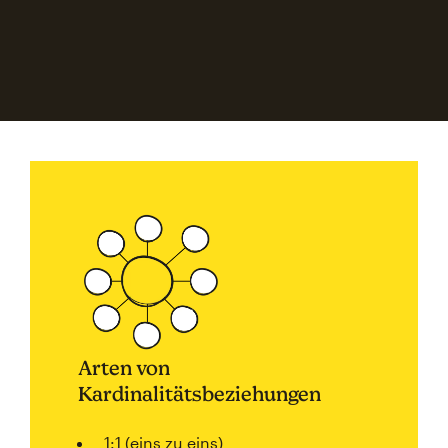
Arten von
Kardinalitätsbeziehungen
1:1 (eins zu eins)