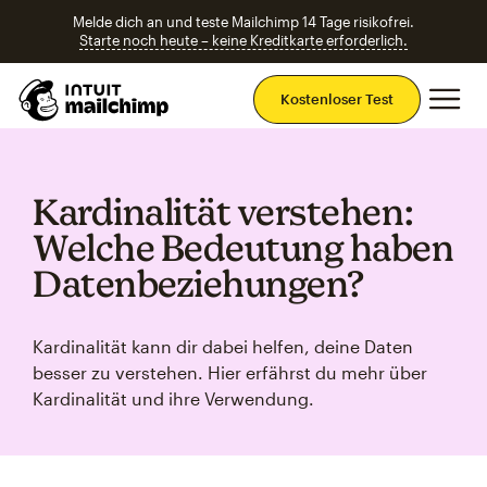
Melde dich an und teste Mailchimp 14 Tage risikofrei.
Starte noch heute – keine Kreditkarte erforderlich.
Ha
Kostenloser Test
Kardinalität verstehen:
Welche Bedeutung haben
Datenbeziehungen?
Kardinalität kann dir dabei helfen, deine Daten
besser zu verstehen. Hier erfährst du mehr über
Kardinalität und ihre Verwendung.