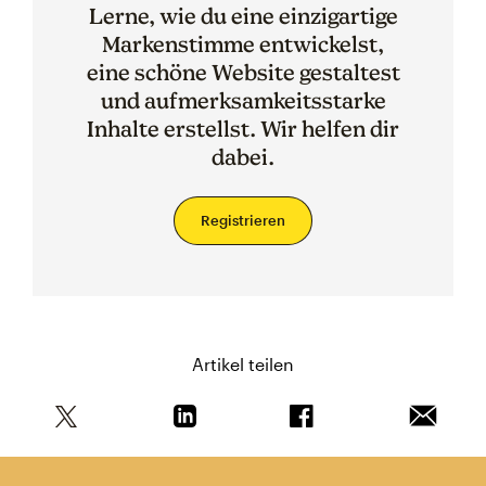
Lerne, wie du eine einzigartige
Markenstimme entwickelst,
eine schöne Website gestaltest
und aufmerksamkeitsstarke
Inhalte erstellst. Wir helfen dir
dabei.
Registrieren
Artikel teilen
Teile diesen Artikel auf Twitter
Teile diesen Artikel auf Linkedin
Teile diesen Artikel au
Artikel 