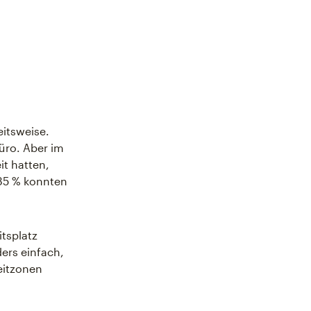
eitsweise.
üro. Aber im
it hatten,
 35 % konnten
itsplatz
ers einfach,
eitzonen