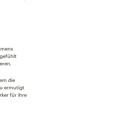
ehmens
 gefühlt
ieren.
dem die
u ermutigt
ker für ihre