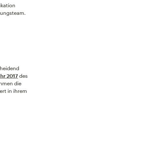
ikation
hrungsteam.
cheidend
ahr 2017
des
ehmen die
rt in ihrem