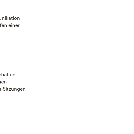
unikation
en einer
chaffen,
men
g-Sitzungen