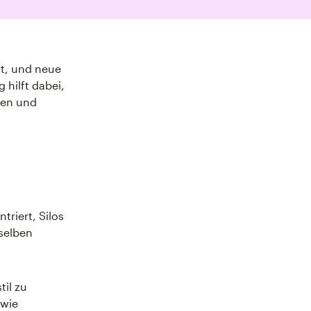
rt, und neue
 hilft dabei,
gen und
riert, Silos
selben
il zu
 wie