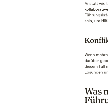
Anstatt wie t
kollaborativ
Führungskrä
sein, um Hil
Konfli
Wenn mehrer
darüber gebe
diesem Fall 
Lösungen un
Was m
Führu