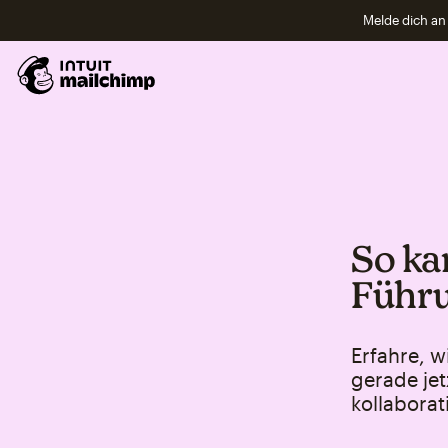
Melde dich an 
So ka
Führu
Erfahre, w
gerade jet
kollaborat