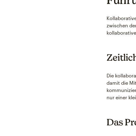
Kollaborativ
zwischen de
kollaborativ
Zeitli
Die kollabor
damit die M
kommuniziere
nur einer kl
Das Pr