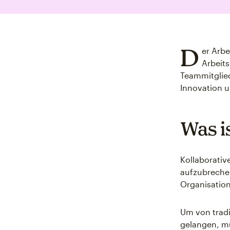
D
er Arbe
Arbeit
Teammitglie
Innovation u
Was i
Kollaborativ
aufzubreche
Organisatio
Um von tradi
gelangen, m