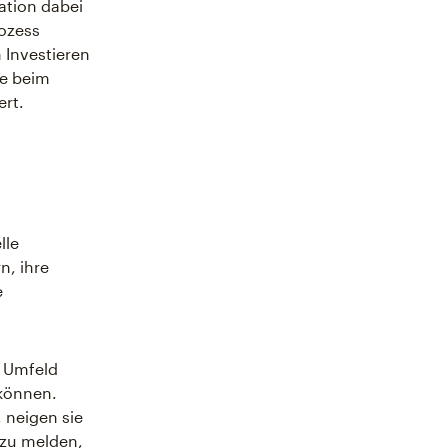
ation dabei
rozess
 Investieren
te beim
ert.
lle
n, ihre
e
s Umfeld
 können.
 neigen sie
zu melden,