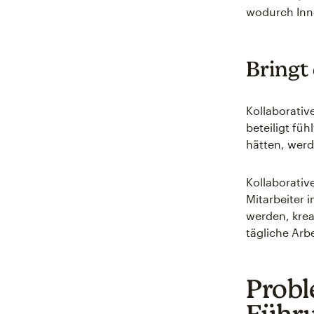
wodurch Inn
Bringt
Kollaborativ
beteiligt füh
hätten, werde
Kollaborativ
Mitarbeiter
werden, krea
tägliche Arbe
Probl
Führu