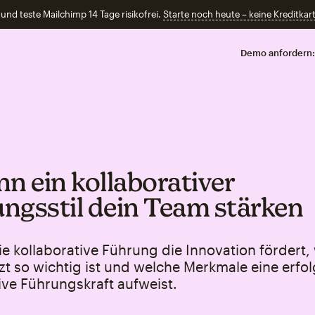
und teste Mailchimp 14 Tage risikofrei.
Starte noch heute – keine Kreditkart
Demo anfordern:
nn ein kollaborativer
ngsstil dein Team stärken
ie kollaborative Führung die Innovation fördert
zt so wichtig ist und welche Merkmale eine erfo
ive Führungskraft aufweist.