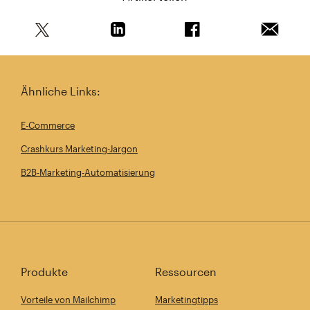
Teile diesen Artikel auf Twitter
Teile diesen Artikel auf Linkedin
Teile diesen Artikel au
Artikel 
Ähnliche Links:
E-Commerce
Crashkurs Marketing-Jargon
B2B-Marketing-Automatisierung
Produkte
Ressourcen
Vorteile von Mailchimp
Marketingtipps