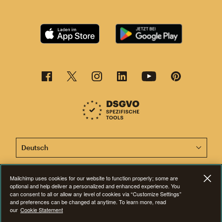
Diese Seite ist jetzt auch in anderen Sprachen verfügba
Mailchimp uses cookies for our website to function properly; some are
optional and help deliver a personalized and enhanced experience. You
©2001-2026 Alle Rechte vorbehalten. Mailchimp® ist eine eingetragene
can consent to all or allow any level of cookies via “Customize Settings”
Marke der Rocket Science Group. Apple und das Apple-Logo sind Marken
and preferences can be changed at anytime. To learn more, read
von Apple Inc. Mac App Store ist eine Dienstleistungsmarke von Apple
our
Cookie Statement
Inc. Google Play und das Google-Play-Logo sind Marken von Google Inc.
Datenschutz
|
Nutzungsbedingungen
|
Rechtliche Bestimmungen
|