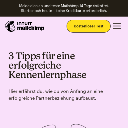
Melde dich an und teste Mailchimp 14 Tage risikofrei.
Starte noch heute – keine Kreditkarte erforderlich.
Ha
Kostenloser Test
3 Tipps für eine
erfolgreiche
Kennenlernphase
Hier erfährst du, wie du von Anfang an eine
erfolgreiche Partnerbeziehung aufbaust.