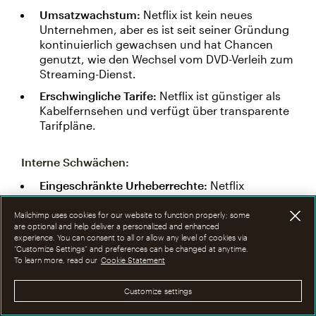
Umsatzwachstum:
Netflix ist kein neues
Unternehmen, aber es ist seit seiner Gründung
kontinuierlich gewachsen und hat Chancen
genutzt, wie den Wechsel vom DVD-Verleih zum
Streaming-Dienst.
Erschwingliche Tarife:
Netflix ist günstiger als
Kabelfernsehen und verfügt über transparente
Tarifpläne.
Interne Schwächen:
Eingeschränkte Urheberrechte:
Netflix
produziert zwar einige eigene Programme und
Filme, aber die meisten Inhalte, die auf dem
Mailchimp uses cookies for our website to function properly; some
are optional and help deliver a personalized and enhanced
Streaming-Dienst verfügbar sind, gehören dem
experience. You can consent to all or allow any level of cookies via
Unternehmen nicht. Nach Ablauf der Rechte
“Customize Settings” and preferences can be changed at anytime.
können die Inhalte möglicherweise auf
To learn more, read our
Cookie Statement
konkurrierenden Streaming-Plattformen wie
Hulu oder HBO Max angesehen werden.
Customize settings
Steigende Preise:
Netflix galt einst als