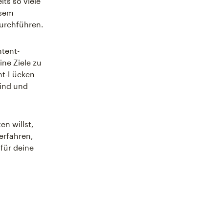
ts so viele
esem
urchführen.
ntent-
ine Ziele zu
nt-Lücken
sind und
n willst,
erfahren,
für deine