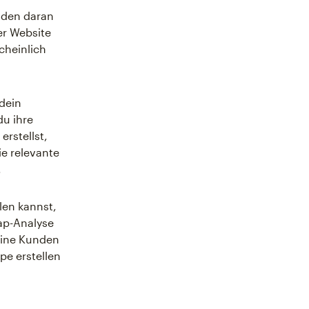
nden daran
er Website
cheinlich
dein
u ihre
erstellst,
die relevante
.
llen kannst,
ap-Analyse
eine Kunden
pe erstellen