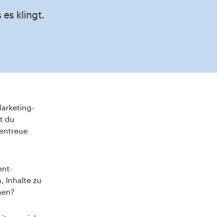
es klingt.
arketing-
t du
entreue
ent-
, Inhalte zu
hen?