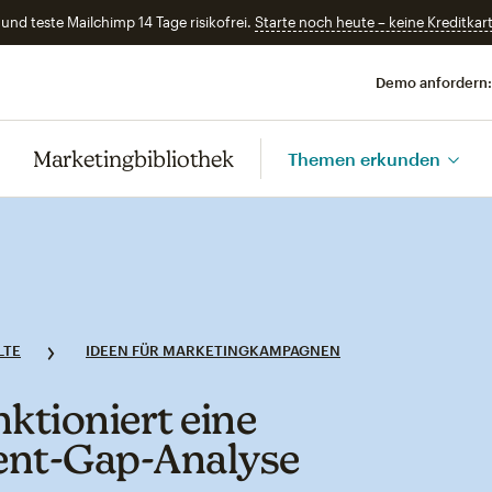
und teste Mailchimp 14 Tage risikofrei.
Starte noch heute – keine Kreditkart
Demo anfordern:
Marketingbibliothek
Themen erkunden
LTE
IDEEN FÜR MARKETINGKAMPAGNEN
nktioniert eine
ent‑Gap‑Analyse