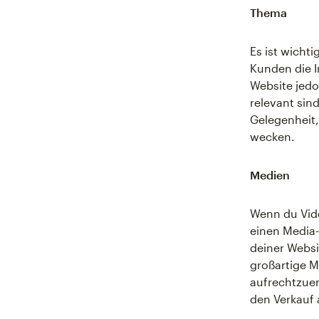
Thema
Es ist wicht
Kunden die I
Website jedo
relevant sin
Gelegenheit,
wecken.
Medien
Wenn du Vide
einen Media-
deiner Websit
großartige M
aufrechtzuer
den Verkauf 