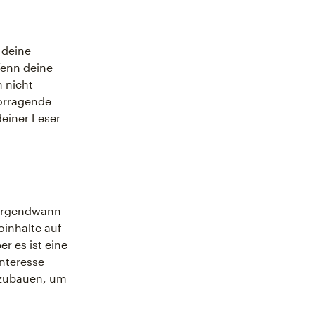
 deine
Wenn deine
 nicht
vorragende
deiner Leser
h irgendwann
oinhalte auf
er es ist eine
Interesse
nzubauen, um