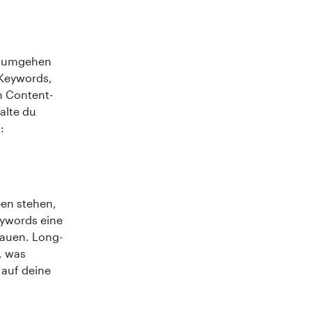
n umgehen
Keywords,
n Content-
alte du
:
ben stehen,
eywords eine
nbauen. Long-
, was
 auf deine