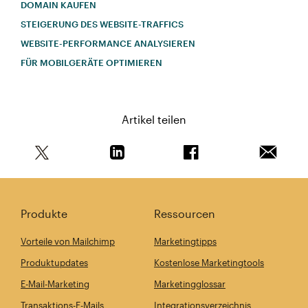
DOMAIN KAUFEN
STEIGERUNG DES WEBSITE-TRAFFICS
WEBSITE-PERFORMANCE ANALYSIEREN
FÜR MOBILGERÄTE OPTIMIEREN
Artikel teilen
Teile diesen Artikel auf Twitter
Teile diesen Artikel auf Linkedin
Teile diesen Artikel au
Artikel 
Produkte
Ressourcen
Vorteile von Mailchimp
Marketingtipps
Produktupdates
Kostenlose Marketingtools
E-Mail-Marketing
Marketingglossar
Transaktions-E-Mails
Integrationsverzeichnis