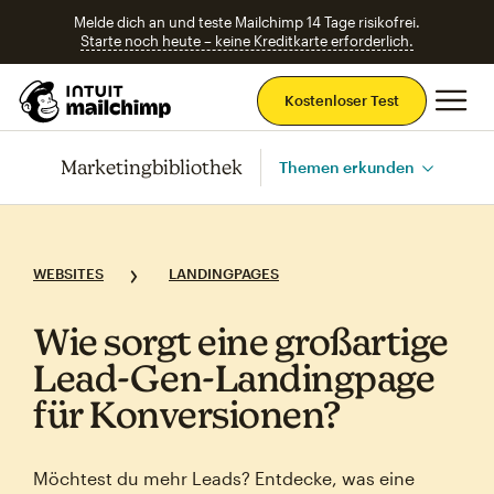
Melde dich an und teste Mailchimp 14 Tage risikofrei.
Starte noch heute – keine Kreditkarte erforderlich.
Ha
Kostenloser Test
Marketingbibliothek
Themen erkunden
WEBSITES
LANDINGPAGES
Wie sorgt eine großartige
Lead‑Gen‑Landingpage
für Konversionen?
Möchtest du mehr Leads? Entdecke, was eine