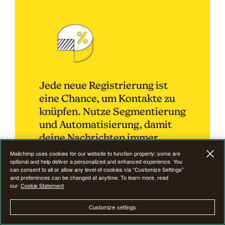
Jede neue Registrierung ist
eine Chance, um Kontakte zu
knüpfen. Nutze Segmentierung
und Automatisierung, damit
deine Nachrichten immer
relevant sind.
Mailchimp uses cookies for our website to function properly; some are
optional and help deliver a personalized and enhanced experience. You
can consent to all or allow any level of cookies via “Customize Settings”
and preferences can be changed at anytime. To learn more, read
our
Cookie Statement
Ein Angebot erstellen
Customize settings