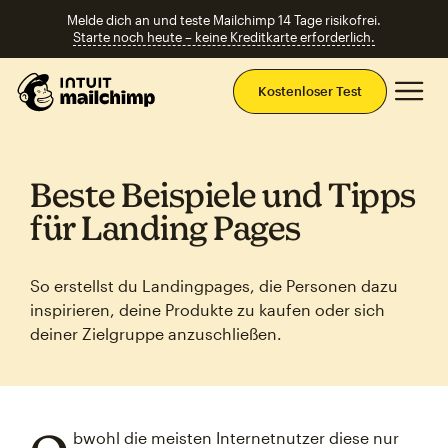
Melde dich an und teste Mailchimp 14 Tage risikofrei.
Starte noch heute – keine Kreditkarte erforderlich.
Ha
Kostenloser Test
Beste Beispiele und Tipps
für Landing Pages
So erstellst du Landingpages, die Personen dazu
inspirieren, deine Produkte zu kaufen oder sich
deiner Zielgruppe anzuschließen.
bwohl die meisten Internetnutzer diese nur