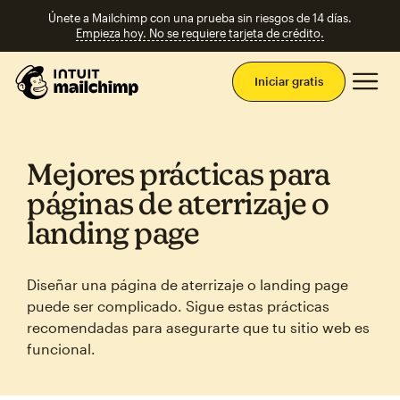
Únete a Mailchimp con una prueba sin riesgos de 14 días.
Empieza hoy. No se requiere tarjeta de crédito.
Men
Iniciar gratis
Mejores prácticas para
páginas de aterrizaje o
landing page
Diseñar una página de aterrizaje o landing page
puede ser complicado. Sigue estas prácticas
recomendadas para asegurarte que tu sitio web es
funcional.