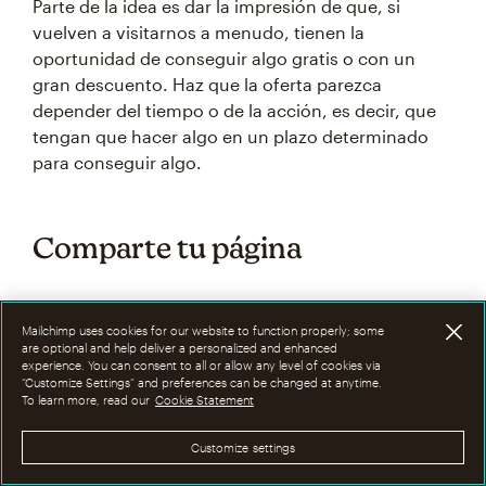
Parte de la idea es dar la impresión de que, si
vuelven a visitarnos a menudo, tienen la
oportunidad de conseguir algo gratis o con un
gran descuento. Haz que la oferta parezca
depender del tiempo o de la acción, es decir, que
tengan que hacer algo en un plazo determinado
para conseguir algo.
Comparte tu página
Una vez que hayas diseñado y publicado tu propia
Mailchimp uses cookies for our website to function properly; some
página de destino, es el momento de empezar a
are optional and help deliver a personalized and enhanced
promocionarla entre tu público. Puedes compartir
experience. You can consent to all or allow any level of cookies via
“Customize Settings” and preferences can be changed at anytime.
las URL personalizadas de una página de destino
To learn more, read our
Cookie Statement
con tanta frecuencia como quieras, así que ten en
cuenta el propósito de la página y determina
Customize settings
cuáles de tus otros canales de marketing pueden