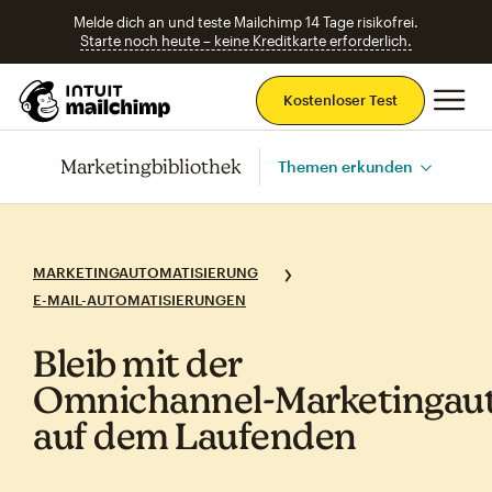
Melde dich an und teste Mailchimp 14 Tage risikofrei.
Starte noch heute – keine Kreditkarte erforderlich.
Ha
Kostenloser Test
Marketingbibliothek
Themen erkunden
MARKETINGAUTOMATISIERUNG
E-MAIL-AUTOMATISIERUNGEN
Bleib mit der
Omnichannel‑Marketingau
auf dem Laufenden