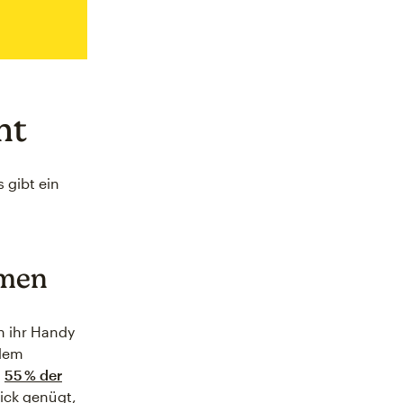
ht
 gibt ein
mmen
en ihr Handy
 dem
d
55 % der
lick genügt,