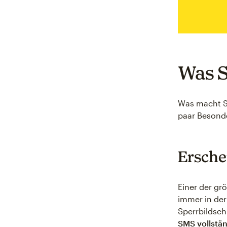
Was S
Was macht S
paar Besonde
Ersche
Einer der gr
immer in der
Sperrbildsc
SMS vollstä