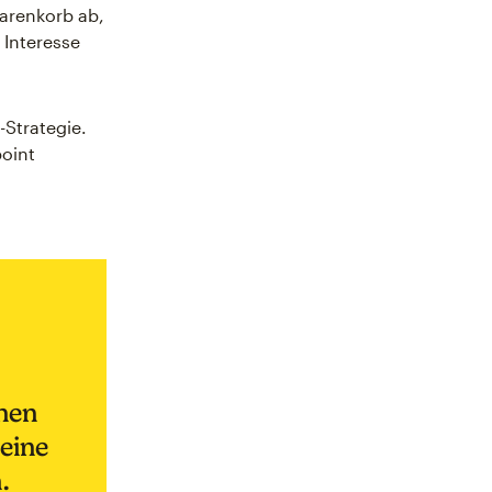
Warenkorb ab,
 Interesse
-Strategie.
point
nen
 eine
.