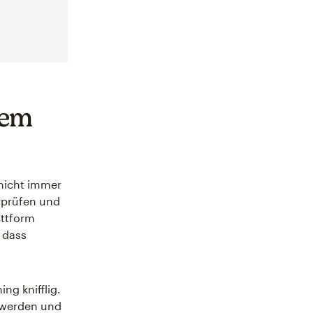
dem
 nicht immer
erprüfen und
attform
 dass
ng knifflig.
t werden und