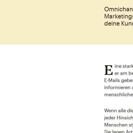
Omnichann
Marketing
deine Kund
E
ine star
er am b
E-Mails geben
informieren 
menschliche 
Wenn alle di
jeder Hinsi
Menschen stö
Sie legen Ar