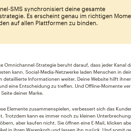
el‑SMS synchronisiert deine gesamte
strategie. Es erscheint genau im richtigen Mom
en auf allen Plattformen zu binden.
ke Omnichannel-Strategie beruht darauf, dass jeder Kanal d
esten kann. Social-Media-Netzwerke laden Menschen in dein
 detaillierte Informationen weiter. Deine Website hilft ihnen
und eine Entscheidung zu treffen. Und Offline-Momente ver
Seite deiner Marke.
ese Elemente zusammenspielen, verbessert sich das Kunden
cht. Trotzdem kann es immer noch zu kleinen Unterbrechu
bern, aber kaufen nicht. Sie öffnen eine E-Mail, klicken abe
tikel in ihren Warenkorb und lassen ihn zurück. Und somit g