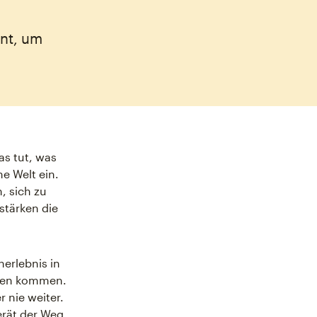
ent, um
as tut, was
e Welt ein.
, sich zu
stärken die
erlebnis in
ngen kommen.
r nie weiter.
erät der Weg