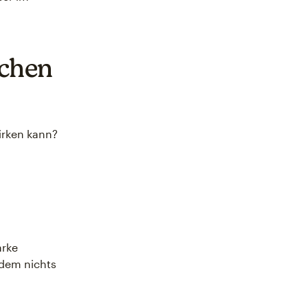
schen
irken kann?
arke
dem nichts