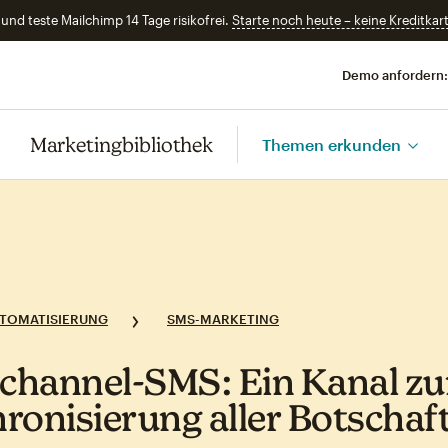
und teste Mailchimp 14 Tage risikofrei.
Starte noch heute – keine Kreditkart
Demo anfordern:
Marketingbibliothek
Themen erkunden
TOMATISIERUNG
SMS-MARKETING
hannel‑SMS: Ein Kanal zu
ronisierung aller Botschaf