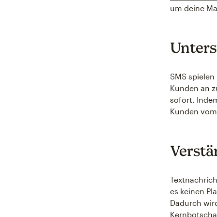
um deine Ma
Unters
SMS spielen 
Kunden an zu
sofort. Inde
Kunden vom I
Verstä
Textnachrich
es keinen Pl
Dadurch wir
Kernbotschaf