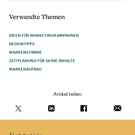
Verwandte Themen
IDEEN FÜR MARKETINGKAMPAGNEN
DESIGNTIPPS
MARKENSTIMME
ZEITPLANUNG FÜR DEINE INHALTE
MARKENAUFBAU
Artikel teilen
Teile diesen Artikel auf Twitter
Teile diesen Artikel auf Linkedin
Teile diesen Artikel au
Artikel 