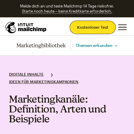
Melde dich an und teste Mailchimp 14 Tage risikofrei.
Starte noch heute – keine Kreditkarte erforderlich.
Ha
Kostenloser Test
Marketingbibliothek
Themen erkunden
DIGITALE INHALTE
IDEEN FÜR MARKETINGKAMPAGNEN
Marketingkanäle:
Definition, Arten und
Beispiele