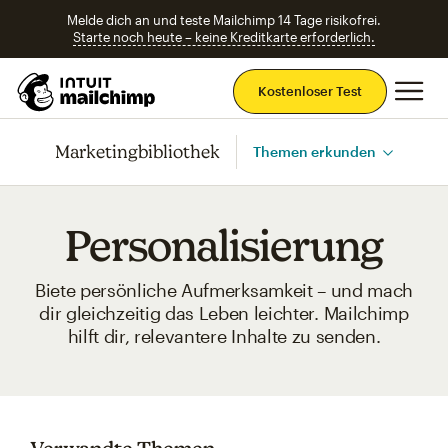
Melde dich an und teste Mailchimp 14 Tage risikofrei.
Starte noch heute – keine Kreditkarte erforderlich.
Ha
Kostenloser Test
Marketingbibliothek
Themen erkunden
Personalisierung
Biete persönliche Aufmerksamkeit – und mach
dir gleichzeitig das Leben leichter. Mailchimp
hilft dir, relevantere Inhalte zu senden.