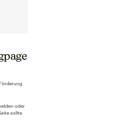
gpage
 Förderung
nmelden oder
eite sollte