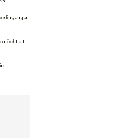
rce.
Landingpages
n möchtest,
ie