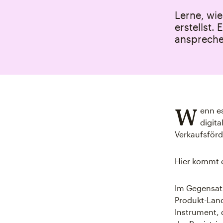
Lerne, wi
erstellst.
anspreche
W
enn e
digita
Verkaufsförd
Hier kommt e
Im Gegensatz
Produkt-Land
Instrument, 