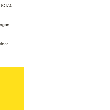
 (CTA),
ungen
einer