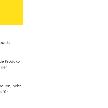
odukt-
de Produkt-
 der
trauen, hebt
s für