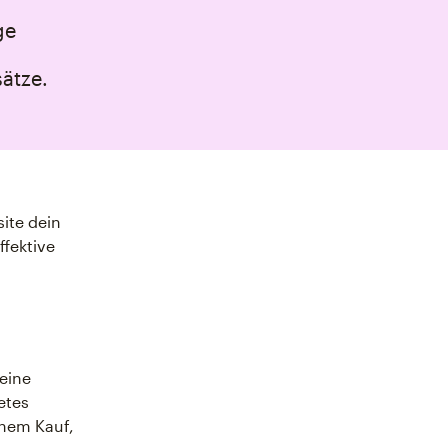
ge
ätze.
ite dein
ffektive
 eine
etes
inem Kauf,