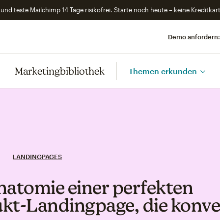
und teste Mailchimp 14 Tage risikofrei.
Starte noch heute – keine Kreditkart
Demo anfordern:
Marketingbibliothek
Themen erkunden
LANDINGPAGES
natomie einer perfekten
kt‑Landingpage, die konve