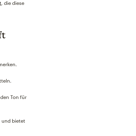
t
, die diese
ft
emerken.
teln.
 den Ton für
 und bietet