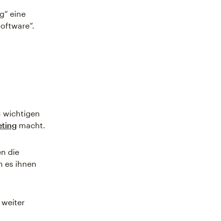
g“ eine
oftware“.
u wichtigen
ting
macht.
n die
m es ihnen
 weiter