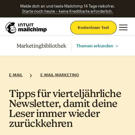
Melde dich an und teste Mailchimp 14 Tage risikofrei.
Starte noch heute – keine Kreditkarte erforderlich.
Ha
Kostenloser Test
Marketingbibliothek
Themen erkunden
E-MAIL
E-MAIL-MARKETING
Tipps für vierteljährliche
Newsletter, damit deine
Leser immer wieder
zurückkehren