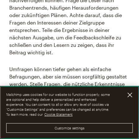
nachverfolgen können. Frage die Leser nach
Branchentrends, häufigen Herausforderungen
oder zukünftigen Plänen. Achte darauf, dass die
Fragen den Interessen deiner Zielgruppe
entsprechen. Teile die Ergebnisse in deiner
nächsten Ausgabe, um die Feedbackschleife zu
schließen und den Lesern zu zeigen, dass ihr
Beitrag wichtig ist.
Umfragen können tiefer gehen als einfache
Befragungen, aber sie müssen sorgfältig gestaltet
werden. Stelle Fragen, die nützliche Erkenntnisse
für dich und deine Leser liefern. Erwäge, Anreize
Mailchimp uses cookies for our website to function properly; some
für die Fertigstellung anzubieten, wie den Zugang
are optional and help deliver a personalized and enhanced
experience. You can consent to all or allow any level of cookies via
zu exklusiven Inhalten oder neuen Features.
“Customize Settings” and preferences can be changed at anytime.
To learn more, read our
Cookie Statement
Interaktive Inhalte bedeuten nicht immer das
Customize settings
Sammeln von Daten. Versuche, Elemente wie
anklickbare Szenarien, Entscheidungsbäume oder