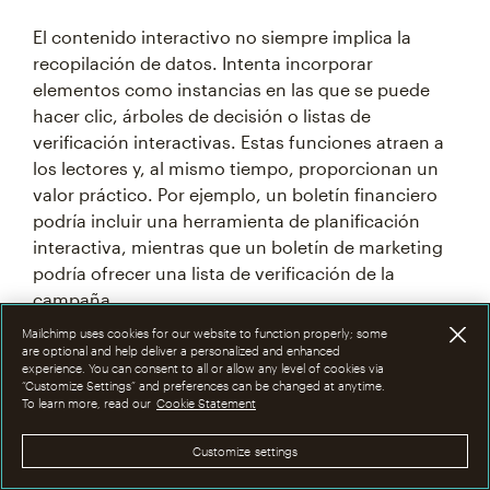
El contenido interactivo no siempre implica la
recopilación de datos. Intenta incorporar
elementos como instancias en las que se puede
hacer clic, árboles de decisión o listas de
verificación interactivas. Estas funciones atraen a
los lectores y, al mismo tiempo, proporcionan un
valor práctico. Por ejemplo, un boletín financiero
podría incluir una herramienta de planificación
interactiva, mientras que un boletín de marketing
podría ofrecer una lista de verificación de la
campaña.
Mailchimp uses cookies for our website to function properly; some
are optional and help deliver a personalized and enhanced
Recuerda que los elementos interactivos deben ser
experience. You can consent to all or allow any level of cookies via
simples y tener un propósito claro. Cada
“Customize Settings” and preferences can be changed at anytime.
To learn more, read our
Cookie Statement
interacción debería aportar valor al lector o
recopilar información que ayude a mejorar el
Customize settings
contenido futuro. Evita agregar funciones
interactivas solo porque sí; deben tener un