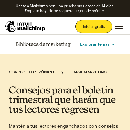
Únete a Mailchimp con una prueba sin riesgos de 14 días.
Empieza hoy. No se requiere tarjeta de crédito.
Men
Iniciar gratis
Biblioteca de marketing
Explorar temas
CORREO ELECTRÓNICO
EMAIL MARKETING
Consejos para el boletín
trimestral que harán que
tus lectores regresen
Mantén a tus lectores enganchados con consejos