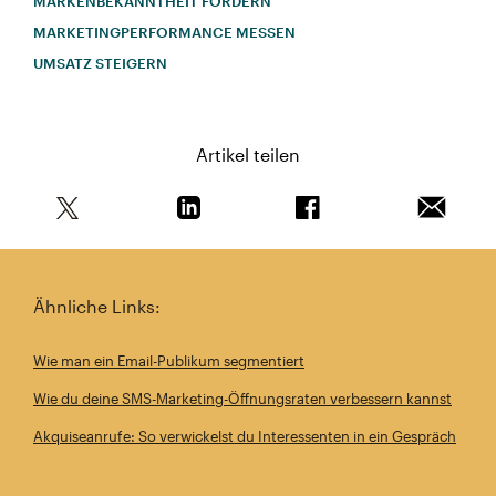
MARKENBEKANNTHEIT FÖRDERN
MARKETINGPERFORMANCE MESSEN
UMSATZ STEIGERN
Artikel teilen
Teile diesen Artikel auf Twitter
Teile diesen Artikel auf Linkedin
Teile diesen Artikel au
Artikel 
Ähnliche Links:
Wie man ein Email-Publikum segmentiert
Wie du deine SMS-Marketing-Öffnungsraten verbessern kannst
Akquiseanrufe: So verwickelst du Interessenten in ein Gespräch