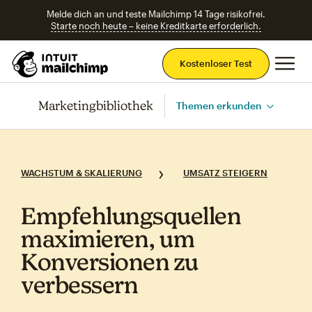
Melde dich an und teste Mailchimp 14 Tage risikofrei.
Starte noch heute – keine Kreditkarte erforderlich.
Ha
Kostenloser Test
Marketingbibliothek
Themen erkunden
WACHSTUM & SKALIERUNG
UMSATZ STEIGERN
Empfehlungsquellen
maximieren, um
Konversionen zu
verbessern