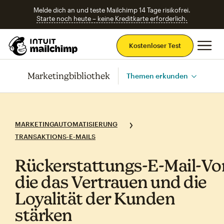
Melde dich an und teste Mailchimp 14 Tage risikofrei.
Starte noch heute – keine Kreditkarte erforderlich.
Ha
Kostenloser Test
Marketingbibliothek
Themen erkunden
MARKETINGAUTOMATISIERUNG
TRANSAKTIONS-E-MAILS
Rückerstattungs‑E‑Mail‑Vo
die das Vertrauen und die
Loyalität der Kunden
stärken