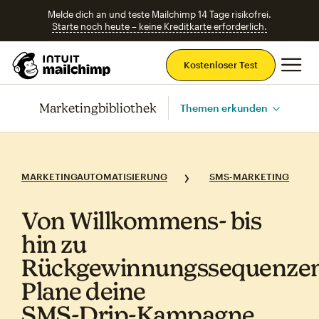
Melde dich an und teste Mailchimp 14 Tage risikofrei.
Starte noch heute – keine Kreditkarte erforderlich.
Ha
Kostenloser Test
Marketingbibliothek
Themen erkunden
MARKETINGAUTOMATISIERUNG
SMS-MARKETING
Von Willkommens‑ bis
hin zu
Rückgewinnungssequenze
Plane deine
SMS‑Drip‑Kampagne