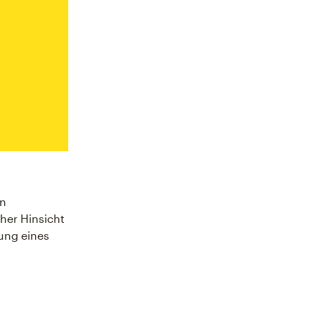
en
er Hinsicht
fung eines