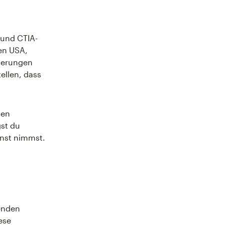
 und CTIA-
den USA,
rderungen
ellen, dass
gen
gst du
nst nimmst.
enden
ese