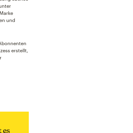
unter
 Marke
ren und
r Abonnenten
ess erstellt,
r
 es