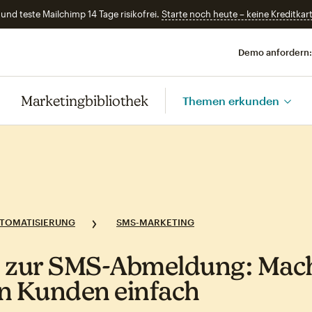
und teste Mailchimp 14 Tage risikofrei.
Starte noch heute – keine Kreditkart
Demo anfordern:
Marketingbibliothek
Themen erkunden
TOMATISIERUNG
SMS-MARKETING
 zur SMS‑Abmeldung: Mach
n Kunden einfach