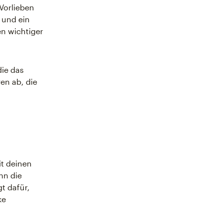
 Vorlieben
 und ein
en wichtiger
ie das
en ab, die
it deinen
nn die
t dafür,
ke