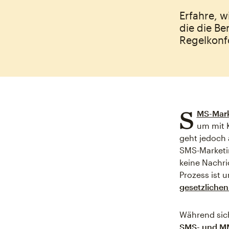
Erfahre, w
die die Be
Regelkonfo
S
MS-Mark
um mit 
geht jedoch 
SMS-Marketin
keine Nachri
Prozess ist 
gesetzlichen
Während sich
SMS- und 