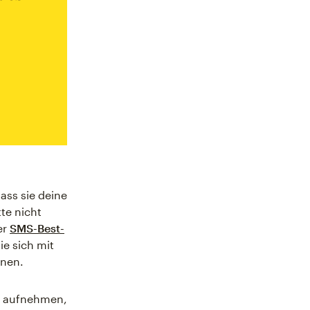
ass sie deine
tte nicht
er
SMS-Best-
ie sich mit
nnen.
n aufnehmen,