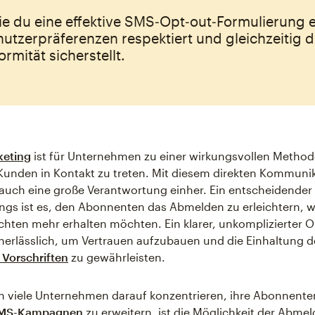
ie du eine effektive SMS‑Opt‑out‑Formulierung er
nutzerpräferenzen respektiert und gleichzeitig d
rmität sicherstellt.
eting
ist für Unternehmen zu einer wirkungsvollen Metho
Kunden in Kontakt zu treten. Mit diesem direkten Kommun
auch eine große Verantwortung einher. Ein entscheidender
gs ist es, den Abonnenten das Abmelden zu erleichtern, w
chten mehr erhalten möchten. Ein klarer, unkomplizierter O
unerlässlich, um Vertrauen aufzubauen und die Einhaltung d
 Vorschriften
zu gewährleisten.
 viele Unternehmen darauf konzentrieren, ihre Abonnente
MMS-Kampagnen
zu erweitern, ist die Möglichkeit der Abm