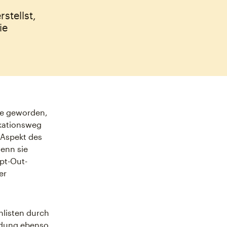
stellst,
ie
de geworden,
ikationsweg
 Aspekt des
enn sie
pt-Out-
er
nlisten durch
eldung ebenso