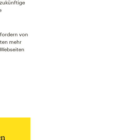
 zukünftige
e
rfordern von
hten mehr
 Webseiten
en