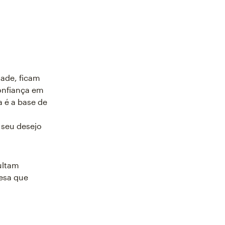
ade, ficam
confiança em
a é a base de
 seu desejo
ultam
resa que