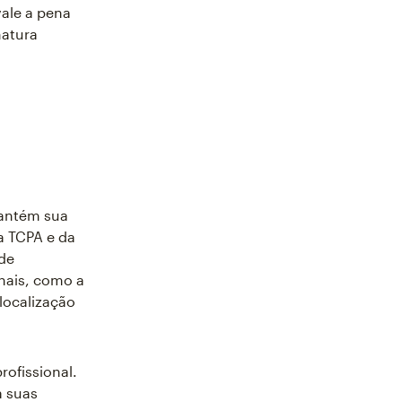
vale a pena
natura
mantém sua
a TCPA e da
de
nais, como a
localização
ofissional.
a suas