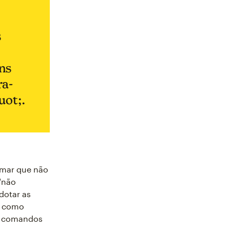
s
ns
ra-
ot;.
rmar que não
"não
dotar as
m como
om comandos