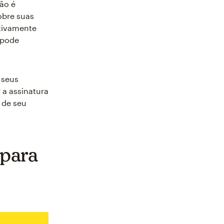
ção é
obre suas
itivamente
 pode
 seus
 a assinatura
s de seu
 para