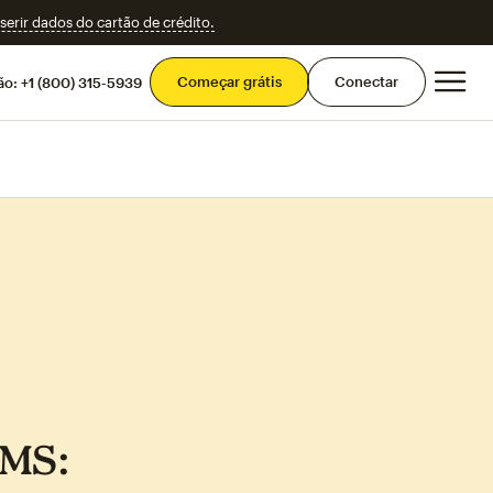
erir dados do cartão de crédito.
Men
Começar grátis
Conectar
ão:
+1 (800) 315-5939
SMS: