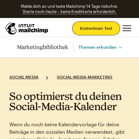
Melde dich an und teste Mailchimp 14 Tage risikofrei.
Starte noch heute – keine Kreditkarte erforderlich.
Ha
Kostenloser Test
Marketingbibliothek
Themen erkunden
SOCIAL MEDIA
SOCIAL-MEDIA-MARKETING
So optimierst du deinen
Social‑Media‑Kalender
Wenn du noch keine Kalendervorlage für deine
Beiträge in den sozialen Medien verwendest, gibt