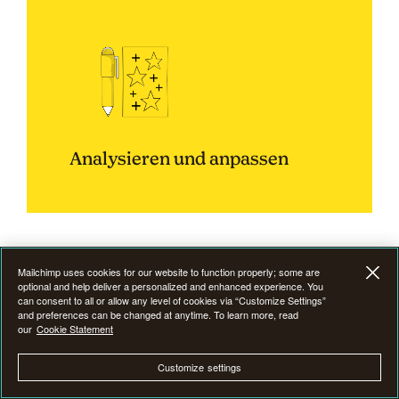
Analysieren und anpassen
Durch den effektiven Einsatz von Analysetools
Mailchimp uses cookies for our website to function properly; some are
können Unternehmen mehr über das Verhalten der
optional and help deliver a personalized and enhanced experience. You
can consent to all or allow any level of cookies via “Customize Settings”
Zielgruppe, die Performance der Inhalte und die
and preferences can be changed at anytime. To learn more, read
Wirksamkeit von Kampagnen erfahren. Mit diesen
our
Cookie Statement
datengestützten Erkenntnissen kannst du
fundierte Entscheidungen treffen, um deinen
Customize settings
Ansatz zu optimieren und das Engagement zu