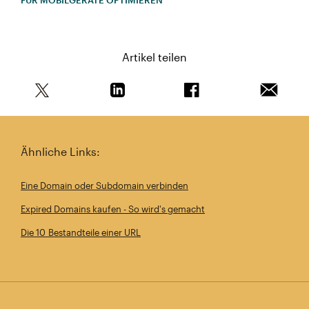
FÜR MOBILGERÄTE OPTIMIEREN
Artikel teilen
Teile diesen Artikel auf Twitter
Teile diesen Artikel auf Linkedin
Teile diesen Artikel au
Artikel 
Ähnliche Links:
Eine Domain oder Subdomain verbinden
Expired Domains kaufen - So wird's gemacht
Die 10 Bestandteile einer URL