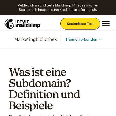
Melde dich an und teste Mailchimp 14 Tage risikofrei.
Starte noch heute – keine Kreditkarte erforderlich.
Ha
Kostenloser Test
Marketingbibliothek
Themen erkunden
Was ist eine
Subdomain?
Definition und
Beispiele