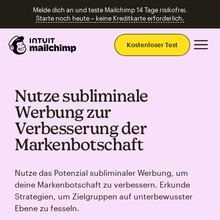
Melde dich an und teste Mailchimp 14 Tage risikofrei.
Starte noch heute – keine Kreditkarte erforderlich.
Ha
Kostenloser Test
Nutze subliminale
Werbung zur
Verbesserung der
Markenbotschaft
Nutze das Potenzial subliminaler Werbung, um
deine Markenbotschaft zu verbessern. Erkunde
Strategien, um Zielgruppen auf unterbewusster
Ebene zu fesseln.