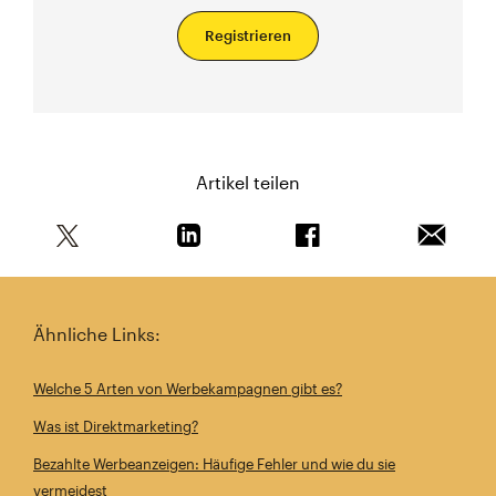
Registrieren
Artikel teilen
Teile diesen Artikel auf Twitter
Teile diesen Artikel auf Linkedin
Teile diesen Artikel au
Artikel 
Ähnliche Links:
Welche 5 Arten von Werbekampagnen gibt es?
Was ist Direktmarketing?
Bezahlte Werbeanzeigen: Häufige Fehler und wie du sie
vermeidest