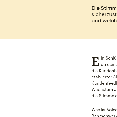
Die Stimm
sicherzus
und welche
E
in Schl
du dein
die Kundenbi
etablierter A
Kundenfeedb
Wachstum au
die Stimme d
Was ist Voic
Rahmenwerk, 