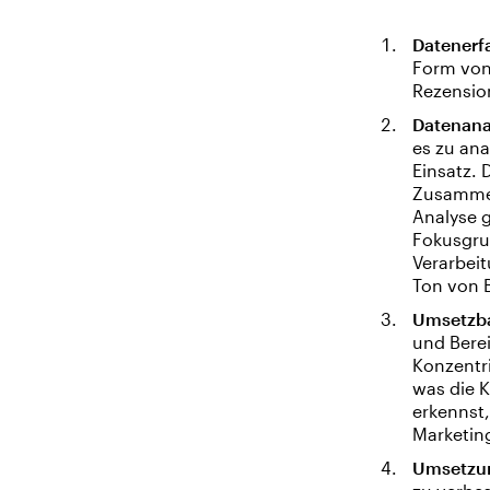
Datenerf
Form vo
Rezensio
Datenana
es zu ana
Einsatz. 
Zusammen
Analyse 
Fokusgru
Verarbei
Ton von B
Umsetzba
und Berei
Konzentri
was die 
erkennst
Marketing
Umsetzu