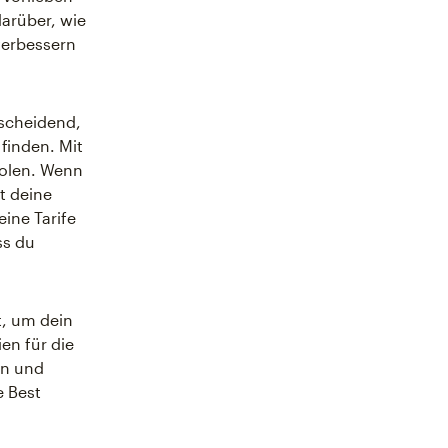
arüber, wie
verbessern
tscheidend,
finden. Mit
holen. Wenn
t deine
ine Tarife
ss du
t, um dein
en für die
en und
e Best