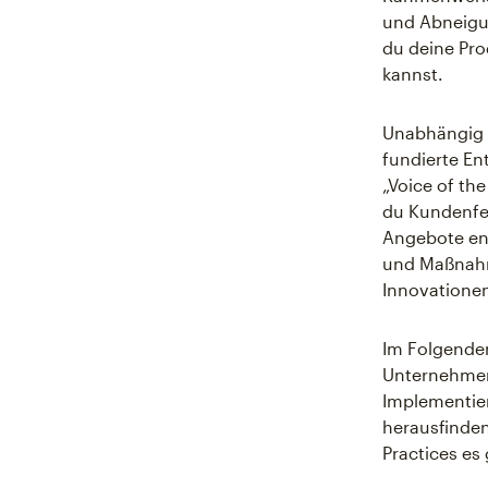
und Abneigun
du deine Pro
kannst.
Unabhängig d
fundierte En
„Voice of t
du Kundenfee
Angebote ent
und Maßnahm
Innovationen
Im Folgenden
Unternehmen 
Implementie
herausfinden
Practices es 