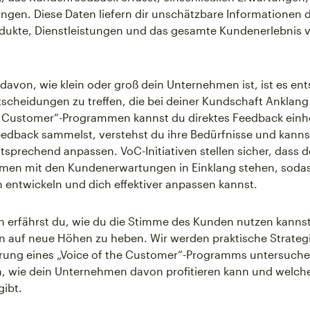
gen. Diese Daten liefern dir unschätzbare Informationen d
dukte, Dienstleistungen und das gesamte Kundenerlebnis 
avon, wie klein oder groß dein Unternehmen ist, ist es en
tscheidungen zu treffen, die bei deiner Kundschaft Anklang 
he Customer“-Programmen kannst du direktes Feedback ein
dback sammelst, verstehst du ihre Bedürfnisse und kanns
sprechend anpassen. VoC-Initiativen stellen sicher, dass de
en mit den Kundenerwartungen in Einklang stehen, soda
 entwickeln und dich effektiver anpassen kannst.
 erfährst du, wie du die Stimme des Kunden nutzen kanns
auf neue Höhen zu heben. Wir werden praktische Strategi
rung eines „Voice of the Customer“-Programms untersuch
, wie dein Unternehmen davon profitieren kann und welch
gibt.