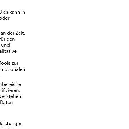
Dies kann in
 oder
n der Zeit,
für den
r und
litative
Tools zur
 emotionalen
.
embereiche
ifizieren.
 verstehen,
 Daten
leistungen