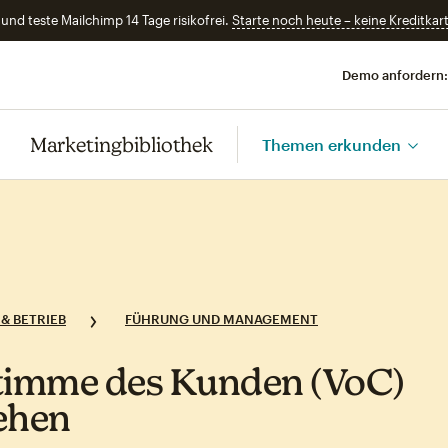
und teste Mailchimp 14 Tage risikofrei.
Starte noch heute – keine Kreditkart
Demo anfordern:
Marketingbibliothek
Themen erkunden
& BETRIEB
FÜHRUNG UND MANAGEMENT
timme des Kunden (VoC)
ehen