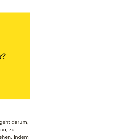
r?
 geht darum,
en, zu
tehen. Indem