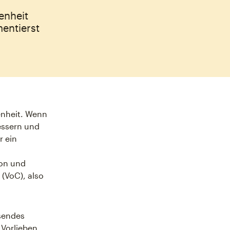
enheit
entierst
enheit. Wenn
essern und
r ein
on und
(VoC), also
ssendes
 Vorlieben