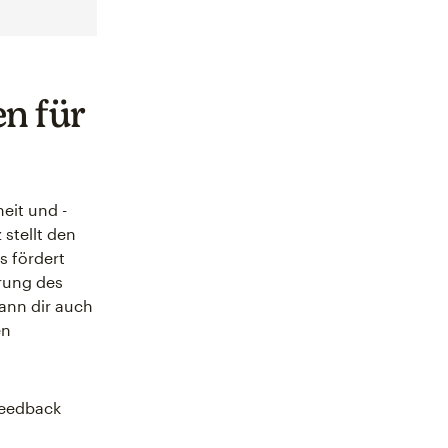
n für
eit und -
 stellt den
s fördert
erung des
ann dir auch
en
eedback