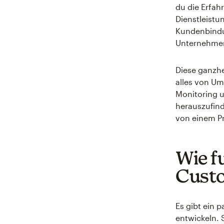
du die Erfah
Dienstleistu
Kundenbindu
Unternehmen
Diese ganzh
alles von Um
Monitoring 
herauszufind
von einem Pr
Wie f
Cust
Es gibt ein 
entwickeln. 