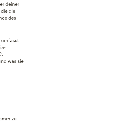
er deiner
 die die
nce des
n umfasst
ia-
C,
und was sie
gramm zu