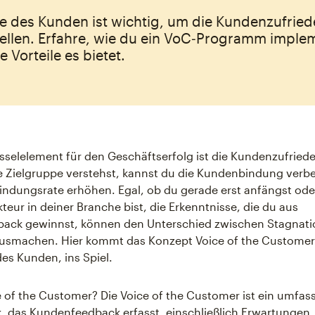
e des Kunden ist wichtig, um die Kundenzufried
tellen. Erfahre, wie du ein VoC‑Programm implem
 Vorteile es bietet.
üsselelement für den Geschäftserfolg ist die Kundenzufried
e Zielgruppe verstehst, kannst du die Kundenbindung verb
ndungsrate erhöhen. Egal, ob du gerade erst anfängst ode
kteur in deiner Branche bist, die Erkenntnisse, die du aus
ack gewinnst, können den Unterschied zwischen Stagnati
smachen. Hier kommt das Konzept Voice of the Customer 
es Kunden, ins Spiel.
e of the Customer? Die Voice of the Customer ist ein umfa
das Kundenfeedback erfasst, einschließlich Erwartungen,