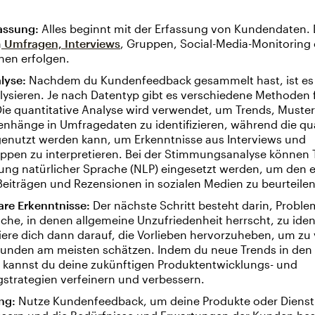
assung:
Alles beginnt mit der Erfassung von Kundendaten. 
n
Umfragen, Interviews
, Gruppen, Social-Media-Monitoring
nen erfolgen.
lyse:
Nachdem du Kundenfeedback gesammelt hast, ist es a
lysieren. Je nach Datentyp gibt es verschiedene Methoden 
Die quantitative Analyse wird verwendet, um Trends, Muste
hänge in Umfragedaten zu identifizieren, während die qua
genutzt werden kann, um Erkenntnisse aus Interviews und
ppen zu interpretieren. Bei der Stimmungsanalyse können 
tung natürlicher Sprache (NLP) eingesetzt werden, um den
eiträgen und Rezensionen in sozialen Medien zu beurteilen
re Erkenntnisse:
Der nächste Schritt besteht darin, Probl
che, in denen allgemeine Unzufriedenheit herrscht, zu ident
ere dich dann darauf, die Vorlieben hervorzuheben, um zu
Kunden am meisten schätzen. Indem du neue Trends in den
, kannst du deine zukünftigen Produktentwicklungs- und
strategien verfeinern und verbessern.
ng:
Nutze Kundenfeedback, um deine Produkte oder Dienst